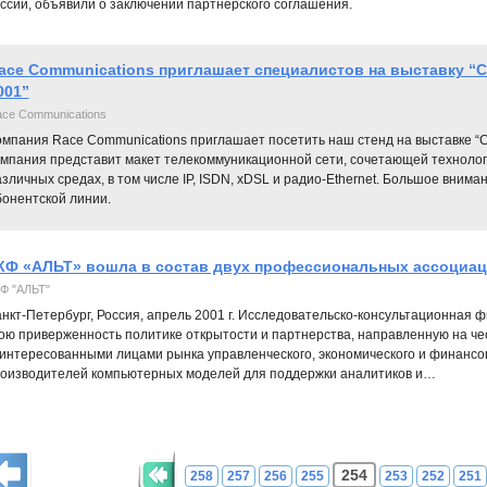
ссии, объявили о заключении партнерского соглашения.
ace Communications приглашает специалистов на выставку “С
001”
ce Communications
мпания Race Communications приглашает посетить наш стенд на выставке “Св
омпания представит макет телекоммуникационной сети, сочетающей технологи
зличных средах, в том числе IP, ISDN, xDSL и радио-Ethernet. Большое вним
бонентской линии.
КФ «АЛЬТ» вошла в состав двух профессиональных ассоциа
Ф "АЛЬТ"
нкт-Петербург, Россия, апрель 2001 г. Исследовательско-консультационная
ою приверженность политике открытости и партнерства, направленную на че
интересованными лицами рынка управленческого, экономического и финансов
оизводителей компьютерных моделей для поддержки аналитиков и…
254
258
257
256
255
253
252
251