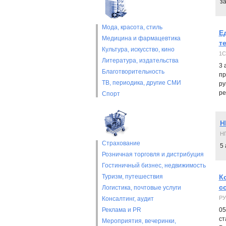
за
Мода, красота, стиль
Е
Медицина и фармацевтика
т
Культура, искусство, кино
1C
Литература, издательства
3 
Благотворительность
пр
ТВ, периодика, другие СМИ
ру
ре
Спорт
Н
НП
Страхование
5 
Розничная торговля и дистрибуция
Гостиничный бизнес, недвижимость
Туризм, путешествия
К
с
Логистика, почтовые услуги
РУ
Консалтинг, аудит
Реклама и PR
05
ст
Мероприятия, вечеринки,