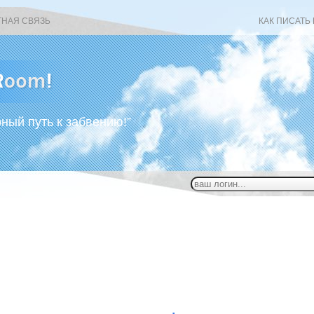
ТНАЯ СВЯЗЬ
КАК ПИСАТЬ
рный путь к забвению!”