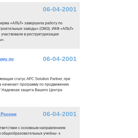
06-04-2001
 фирма «АЛЬТ» завершила работу по
троительные заводы» (ОМЗ). ИКФ «АЛЬТ»
 участвовали в реструктуризации
ы».
06-04-2001
мму по
ющая статус APC Solution Partner, при
да начинает программу по продвижению
“ Надежная защита Вашего Центра
06-04-2001
 России
ответствии с основным направлением
в общеобразовательных учебны- х