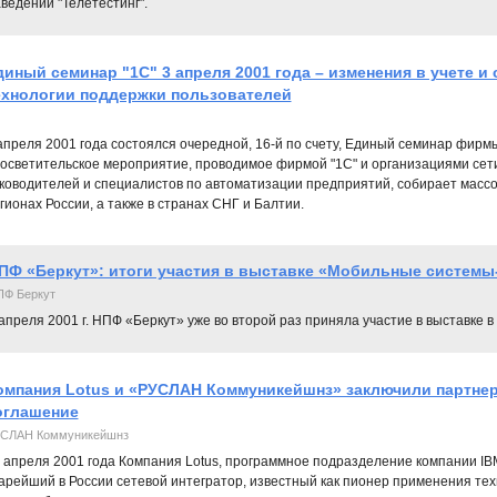
ведений "Телетестинг".
диный семинар "1С" 3 апреля 2001 года – изменения в учете и
ехнологии поддержки пользователей
апреля 2001 года состоялся очередной, 16-й по счету, Единый семинар фирмы
осветительское мероприятие, проводимое фирмой "1С" и организациями сети
ководителей и специалистов по автоматизации предприятий, собирает массо
гионах России, а также в странах СНГ и Балтии.
ПФ «Беркут»: итоги участия в выставке «Мобильные системы-
Ф Беркут
апреля 2001 г. НПФ «Беркут» уже во второй раз приняла участие в выставке
омпания Lotus и «РУСЛАН Коммуникейшнз» заключили партне
оглашение
СЛАН Коммуникейшнз
 апреля 2001 года Компания Lotus, программное подразделение компании I
арейший в России сетевой интегратор, известный как пионер применения техн