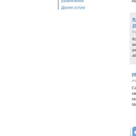
развлечения
Ро
Другие услуги
R
2
Ra
Ко
к
ра
а
И
ИК
Са
св
за
пр