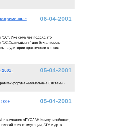
06-04-2001
 современные
 "1С". Уже семь лет подряд это
 "1С:Франчайзинг" для бухгалтеров,
вые аудитории практически во всех
05-04-2001
 2001»
 в рамках форума «Мобильные Системы».
05-04-2001
рское
BM, и компания «РУСЛАН Коммуникейшнз»,
ологий свич-коммутации, АТМ и др. в