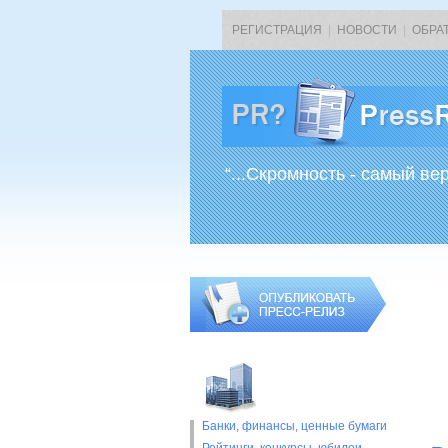
РЕГИСТРАЦИЯ
|
НОВОСТИ
|
ОБРА
“...Скромность - самый ве
Банки, финансы, ценные бумаги