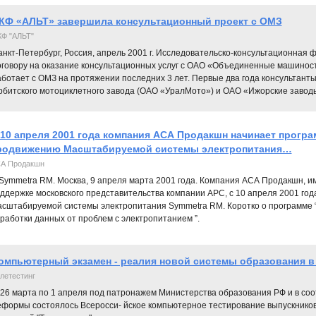
КФ «АЛЬТ» завершила консультационный проект с ОМЗ
Ф "АЛЬТ"
анкт-Петербург, Россия, апрель 2001 г. Исследовательско-консультационная
оговору на оказание консультационных услуг с ОАО «Объединенные машинос
ботает с ОМЗ на протяжении последних 3 лет. Первые два года консультанты
рбитского мотоциклетного завода (ОАО «УралМото») и ОАО «Ижорские завод
 10 апреля 2001 года компания АСА Продакшн начинает програ
родвижению Масштабируемой системы электропитания…
А Продакшн
ymmetra RM. Москва, 9 апреля марта 2001 года. Компания АСА Продакшн, име
ддержке московского представительства компании APC, с 10 апреля 2001 го
сштабируемой системы электропитания Symmetra RM. Коротко о программе 
работки данных от проблем с электропитанием ”.
омпьютерный экзамен - реалия новой системы образования в
летестинг
 26 марта по 1 апреля под патронажем Министерства образования РФ и в со
еформы состоялось Всеросси- йское компьютерное тестирование выпускнико