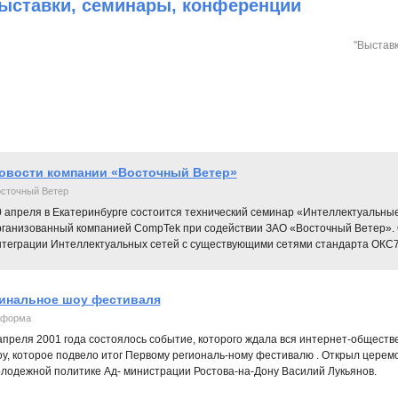
ыставки, cеминары, конференции
"Выставк
овости компании «Восточный Ветер»
сточный Ветер
 апреля в Екатеринбурге состоится технический семинар «Интеллектуальные 
рганизованный компанией CompTek при содействии ЗАО «Восточный Ветер». 
нтеграции Интеллектуальных сетей с существующими сетями стандарта ОКС7
инальное шоу фестиваля
форма
апреля 2001 года состоялось событие, которого ждала вся интернет-обществ
у, которое подвело итог Первому региональ-ному фестивалю . Открыл цере
лодежной политике Ад- министрации Ростова-на-Дону Василий Лукьянов.