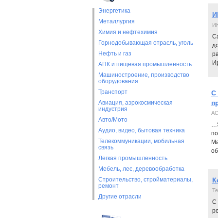
Энергетика
И
Металлургия
ИК
Химия и нефтехимия
С
Горнодобывающая отрасль, уголь
д
Нефть и газ
ра
И
АПК и пищевая промышленность
Машиностроение, производство
оборудования
Транспорт
С
п
Авиация, аэрокосмическая
индустрия
АС
Авто/Мото
…S
Аудио, видео, бытовая техника
по
Телекоммуникации, мобильная
Ма
связь
об
Легкая промышленность
Мебель, лес, деревообработка
Строительство, стройматериалы,
К
ремонт
Те
Другие отрасли
С
р