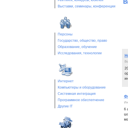
Рейтинги, конкурсы, юбилеи
В
Выставки, cеминары, конференции
Персоны
Государство, общество, право
Образование, обучение
Исследования, технологии
Н
Во
20
о
и
Интернет
Компьютеры и оборудование
Системная интеграция
Ф
Программное обеспепчение
Ин
Другие IT
6 
шо
мо