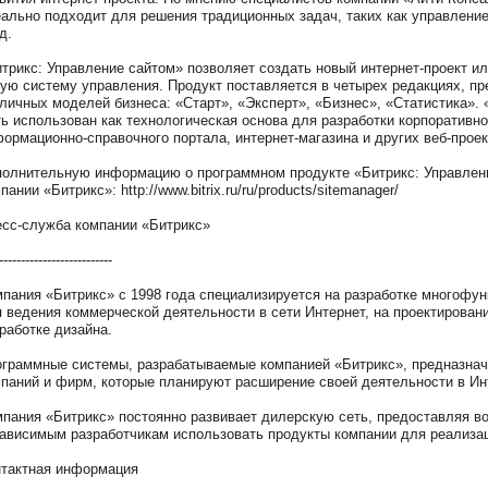
ально подходит для решения традиционных задач, таких как управление
д.
трикс: Управление сайтом» позволяет создать новый интернет-проект и
ую систему управления. Продукт поставляется в четырех редакциях, п
личных моделей бизнеса: «Старт», «Эксперт», «Бизнес», «Статистика».
ь использован как технологическая основа для разработки корпоративно
ормационно-справочного портала, интернет-магазина и других веб-проек
олнительную информацию о программном продукте «Битрикс: Управлени
пании «Битрикс»: http://www.bitrix.ru/ru/products/sitemanager/
сс-служба компании «Битрикс»
--------------------------
пания «Битрикс» с 1998 года специализируется на разработке многоф
 ведения коммерческой деятельности в сети Интернет, на проектировани
работке дизайна.
граммные системы, разрабатываемые компанией «Битрикс», предназначе
паний и фирм, которые планируют расширение своей деятельности в Ин
пания «Битрикс» постоянно развивает дилерскую сеть, предоставляя в
ависимым разработчикам использовать продукты компании для реализац
тактная информация