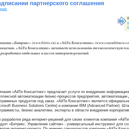
одписании партнерского соглашения
рикс
В
с
с
пании «Битрикс» (www.bitrix.ru) и «АйТи Консалтинг» (www.consultitnow.
лашения. «АйТи Консалтинг» начинает использовать технологическую п
 разработки отдельных классов интернет-решений.
пания «АйТи Консалтинг» предлагает услуги по внедрению информацио
плексной автоматизации бизнес-процессов предприятия, автоматизации 
граммных продуктов под заказ. «АйТи Консалтинг» является официальны
crosoft Business Solutions Centre) и компании IBM (Advanced Partner). Ш
граммисты, бизнес-аналитики, эксперты в области внедрения корпорат
 разработке ряда интернет-решений для своих клиентов компания «АйТ
дукт «Битрикс: Управление сайтом» - универсальный инструмент для с
вития интернет-проекта. По мнению специалистов компании «АйТи Конса