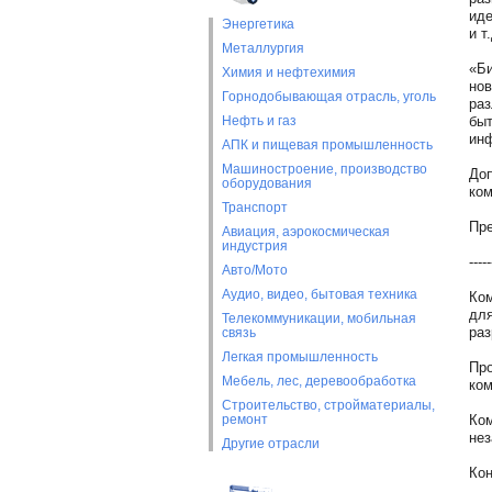
иде
Энергетика
и т.
Металлургия
«Би
Химия и нефтехимия
нов
Горнодобывающая отрасль, уголь
раз
Нефть и газ
быт
инф
АПК и пищевая промышленность
Машиностроение, производство
Доп
оборудования
ком
Транспорт
Пре
Авиация, аэрокосмическая
индустрия
-----
Авто/Мото
Аудио, видео, бытовая техника
Ком
для
Телекоммуникации, мобильная
раз
связь
Легкая промышленность
Про
Мебель, лес, деревообработка
ком
Строительство, стройматериалы,
ремонт
Ком
нез
Другие отрасли
Кон