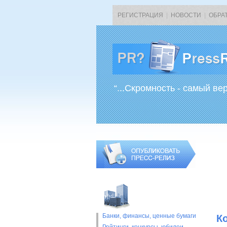
РЕГИСТРАЦИЯ
|
НОВОСТИ
|
ОБРА
“...Скромность - самый ве
Банки, финансы, ценные бумаги
К