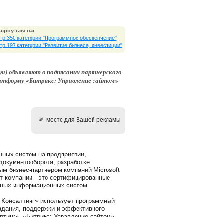
ернуться на:
тр.350 категории "Программное обеспепчение"
тр.197 категории "Развитие бизнеса, инвестиции"
com) объявляют о подписании партнерского
латформу «Битрикс: Управление сайтом»
✐ место для Вашей рекламы
нных систем на предприятии,
документооборота, разработке
м бизнес-партнером компаний Microsoft
тат компании - это сертифицированные
ивных информационных систем.
и Консалтинг» использует программный
оздания, поддержки и эффективного
лтинг», «Битрикс: Управление сайтом»