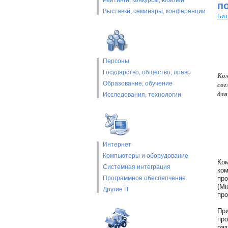
Рейтинги, конкурсы, юбилеи
п
Выставки, cеминары, конференции
Бит
Персоны
Государство, общество, право
Ком
Образование, обучение
сог
для
Исследования, технологии
Интернет
Компьютеры и оборудование
Ком
Системная интеграция
ком
Программное обеспепчение
про
(Mi
Другие IT
про
При
про
раз