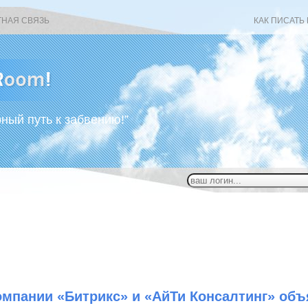
ТНАЯ СВЯЗЬ
КАК ПИСАТЬ
рный путь к забвению!”
омпании «Битрикс» и «АйТи Консалтинг» об