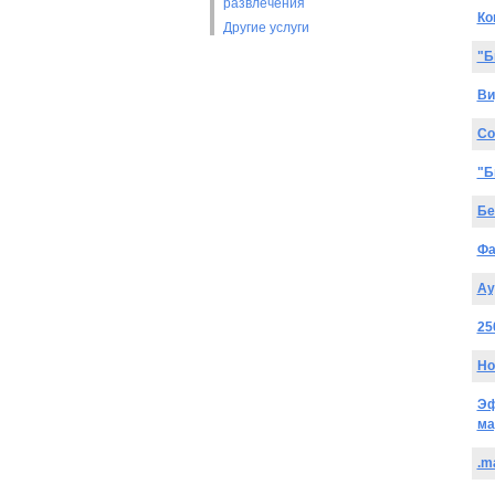
развлечения
Ко
Другие услуги
"Б
Ви
Co
"Б
Бе
Фа
Ау
25
Но
Эф
ма
.m