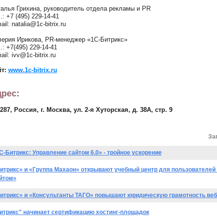
алья Грихина, руководитель отдела рекламы и PR
.: +7 (495) 229-14-41
ail: natalia@1c-bitrix.ru
ерия Ирикова, PR-менеджер «1С-Битрикс»
.: +7(495) 229-14-41
ail: ivv@1c-bitrix.ru
йт:
www.1c-bitrix.ru
рес:
287, Россия, г. Москва, ул. 2-я Хуторская, д. 38А, стр. 9
За
С-Битрикс: Управление сайтом 6.0» - тройное ускорение
итрикс» и «Группа Махаон» открывают учебный центр для пользователей
йтом»
итрикс» и «Консультанты ТАГО» повышают юридическую грамотность веб
итрикс" начинает сертификацию хостинг-площадок