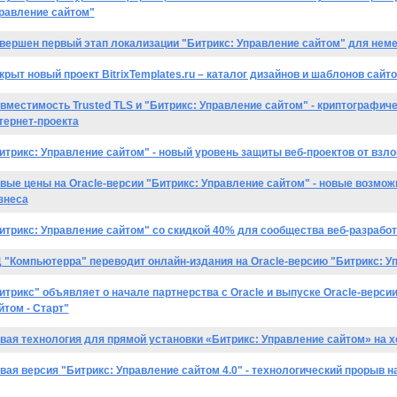
равление сайтом"
вершен первый этап локализации "Битрикс: Управление сайтом" для неме
крыт новый проект BitrixTemplates.ru – каталог дизайнов и шаблонов сайт
вместимость Trusted TLS и "Битрикс: Управление сайтом" - криптографи
тернет-проекта
итрикс: Управление сайтом" - новый уровень защиты веб-проектов от взло
вые цены на Oracle-версии "Битрикс: Управление сайтом" - новые возмож
знеса
итрикс: Управление сайтом" со скидкой 40% для сообщества веб-разработ
 "Компьютерра" переводит онлайн-издания на Oracle-версию "Битрикс: Уп
итрикс" объявляет о начале партнерства с Oracle и выпуске Oracle-верси
йтом - Старт"
вая технология для прямой установки «Битрикс: Управление сайтом» на х
вая версия "Битрикс: Управление сайтом 4.0" - технологический прорыв 