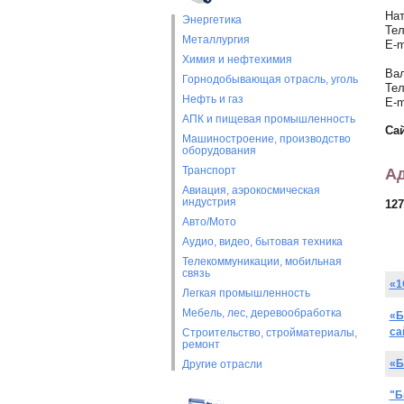
Нат
Энергетика
Тел
Металлургия
E-m
Химия и нефтехимия
Вал
Горнодобывающая отрасль, уголь
Тел
Нефть и газ
E-m
АПК и пищевая промышленность
Са
Машиностроение, производство
оборудования
Транспорт
Ад
Авиация, аэрокосмическая
индустрия
127
Авто/Мото
Аудио, видео, бытовая техника
Телекоммуникации, мобильная
связь
«1
Легкая промышленность
Мебель, лес, деревообработка
«Б
са
Строительство, стройматериалы,
ремонт
«Б
Другие отрасли
"Б