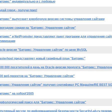
итрикс" индивидуально и с любовью
адай город - получи приз!
итрикс" выпускает коробочную версию системы управления сайтами
вогодние скидки на "Битрикс: Управление сайтом"
итрикс" и NetPromoter представляют пакет программ для управления сай
тимизации
acle-версия "Битрикс: Управление сайтом" по цене MySQL
asterhost представляет новый тарифный план "Битрикс"
000 000 посетителей в день на Oracle-версии продукта "Битрикс: Управлен
00 веб-проектов на "Битрикс: Управление сайтом"
итрикс: Управление сайтом" получил сертификат PC Magazine/RE BEST SO
итрикс" на softool’2005
рфологический поиск для "Битрикс: Управление сайтом"
пулярный ресурс по информационной безопасности SecurityLab.ru переве