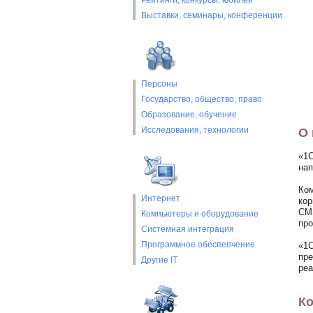
Рейтинги, конкурсы, юбилеи
Выставки, cеминары, конференции
Персоны
Государство, общество, право
Образование, обучение
Исследования, технологии
О 
«1С
нап
Ком
Интернет
кор
CMS
Компьютеры и оборудование
про
Системная интеграция
Программное обеспепчение
«1С
пре
Другие IT
реа
Ко