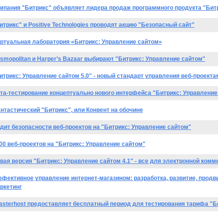
мпания "Битрикс" объявляет лидера продаж программного продукта "Бит
итрикс" и Positive Technologies проводят акцию "Безопасный сайт"
ртуальная лаборатория «Битрикс: Управление сайтом»
smopolitan и Harper’s Bazaar выбирают "Битрикс: Управление сайтом"
итрикс: Управление сайтом 5.0" - новый стандарт управления веб-проекта
та-тестирование концептуально нового интерфейса "Битрикс: Управление 
нтастический "Битрикс", или Конвент на обочине
дит безопасности веб-проектов на "Битрикс: Управление сайтом"
00 веб-проектов на "Битрикс: Управление сайтом"
вая версия "Битрикс: Управление сайтом 4.1" - все для электронной комм
фективное управление интернет-магазином: разработка, развитие, продв
ркетинг
asterhost предоставляет бесплатный период для тестирования тарифа "Б