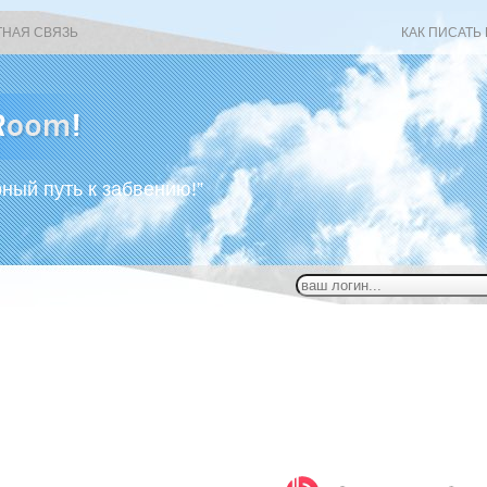
ТНАЯ СВЯЗЬ
КАК ПИСАТЬ
рный путь к забвению!”