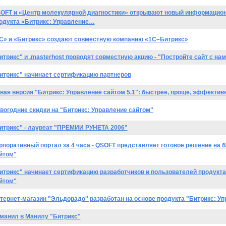
OFT и «Центр молекулярной диагностики» открывают новый информацион
одукта «Битрикс: Управление…
С» и «Битрикс» создают совместную компанию «1С–Битрикс»
итрикс" и .masterhost проводят совместную акцию - "Постройте сайт с нам
итрикс" начинает сертификацию партнеров
вая версия "Битрикс: Управление сайтом 5.1": быстрее, проще, эффектив
вогодние скидки на "Битрикс: Управление сайтом"
итрикс" - лауреат "ПРЕМИИ РУНЕТА 2006"
рпоративный портал за 4 часа - QSOFT представляет готовое решение на б
йтом"
итрикс" начинает сертификацию разработчиков и пользователей продукта
йтом"
тернет-магазин "Эльдорадо" разработан на основе продукта "Битрикс: У
манил в Манилу "Битрикс"