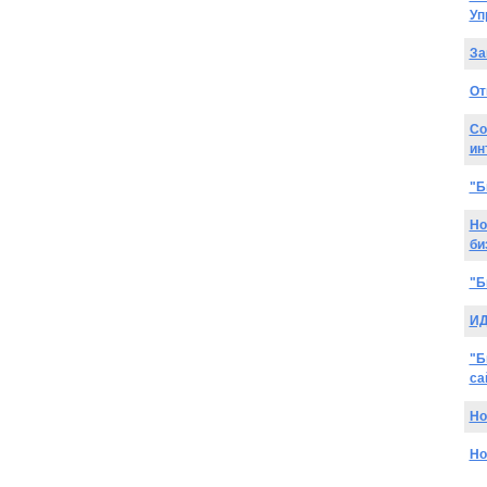
Уп
За
От
Со
ин
"Б
Но
би
"Б
ИД
"Б
са
Но
Но