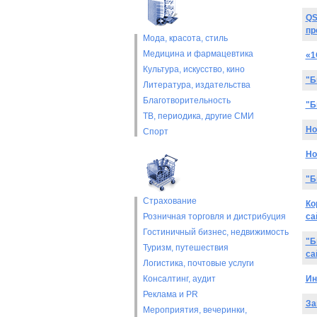
QS
пр
Мода, красота, стиль
Медицина и фармацевтика
«1
Культура, искусство, кино
"Б
Литература, издательства
Благотворительность
"Б
ТВ, периодика, другие СМИ
Но
Спорт
Но
"Б
Страхование
Ко
Розничная торговля и дистрибуция
са
Гостиничный бизнес, недвижимость
"Б
Туризм, путешествия
са
Логистика, почтовые услуги
Консалтинг, аудит
Ин
Реклама и PR
За
Мероприятия, вечеринки,