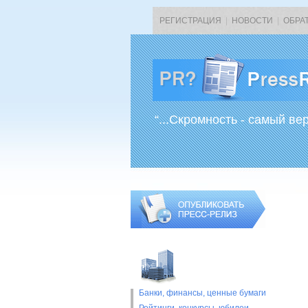
РЕГИСТРАЦИЯ
|
НОВОСТИ
|
ОБРА
“...Скромность - самый ве
Банки, финансы, ценные бумаги