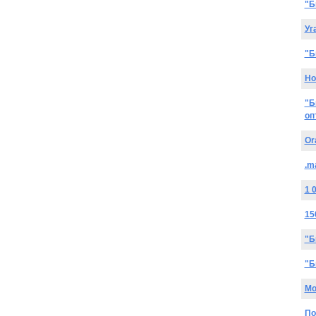
"Б
Уг
"Б
Но
"Б
оп
Or
.m
1 
15
"Б
"Б
Мо
По