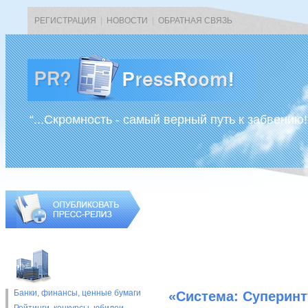
РЕГИСТРАЦИЯ
|
НОВОСТИ
|
ОБРАТНАЯ СВЯЗЬ
“...Скромность - самый верный путь к забвению!
Банки, финансы, ценные бумаги
«Система: Суперинт