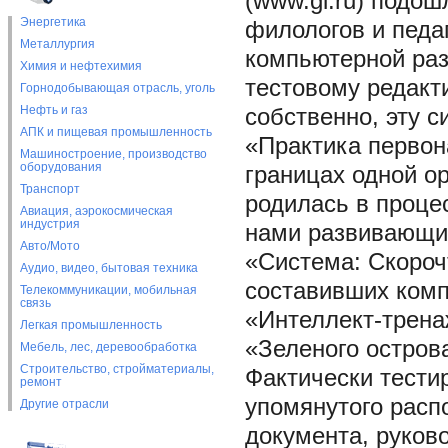
(www.gi.ru) подош
Энергетика
филологов и педа
Металлургия
компьютерной ра
Химия и нефтехимия
тестовому редакт
Горнодобывающая отрасль, уголь
Нефть и газ
собственно, эту 
АПК и пищевая промышленность
«Практика первон
Машиностроение, производство
оборудования
границах одной ор
Транспорт
родилась в проце
Авиация, аэрокосмическая
индустрия
нами развивающих
Авто/Мото
«Система: Скороч
Аудио, видео, бытовая техника
составивших ком
Телекоммуникации, мобильная
связь
«Интеллект-трена
Легкая промышленность
«Зеленого остров
Мебель, лес, деревообработка
Строительство, стройматериалы,
Фактически тести
ремонт
упомянутого расп
Другие отрасли
документа, руков