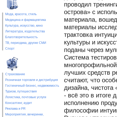
проводил тренинг
острова» с испол
Мода, красота, стиль
материала, вошед
Медицина и фармацевтика
Культура, искусство, кино
материалы исслед
Литература, издательства
трактовка интуиц
Благотворительность
культуры и искусс
ТВ, периодика, другие СМИ
поданы через мул
Спорт
Система тестиров
многопрофильной 
лучших средств р
Страхование
считают, что особ
Розничная торговля и дистрибуция
Гостиничный бизнес, недвижимость
дизайна, чистота
Туризм, путешествия
- всё это в итоге
Логистика, почтовые услуги
исполнению проду
Консалтинг, аудит
Реклама и PR
философии интуи
Мероприятия, вечеринки,