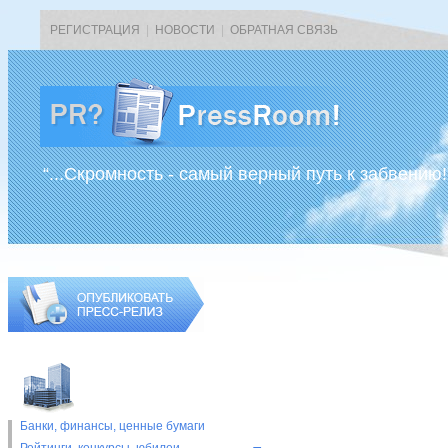
РЕГИСТРАЦИЯ
|
НОВОСТИ
|
ОБРАТНАЯ СВЯЗЬ
“...Скромность - самый верный путь к забвению!
Банки, финансы, ценные бумаги