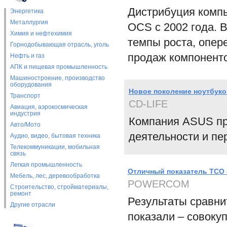
Дистрибуция компь
Энергетика
Металлургия
OCS с 2002 года. 
Химия и нефтехимия
темпы роста, опер
Горнодобывающая отрасль, уголь
продаж компоненто
Нефть и газ
АПК и пищевая промышленность
Машиностроение, производство
оборудования
Новое поколение ноутбуко
Транспорт
CD-LIFE
Авиация, аэрокосмическая
индустрия
Компания ASUS пр
Авто/Мото
деятельности и пе
Аудио, видео, бытовая техника
Телекоммуникации, мобильная
связь
Легкая промышленность
Отличный показатель ТСО 
Мебель, лес, деревообработка
POWERCOM
Строительство, стройматериалы,
ремонт
Результаты сравн
Другие отрасли
показали – совок