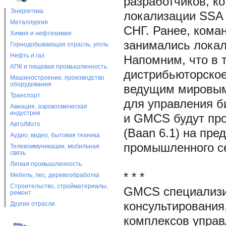
разработчиков, к
Энергетика
локализации SSA 
Металлургия
СНГ. Ранее, коман
Химия и нефтехимия
занимались локал
Горнодобывающая отрасль, уголь
Нефть и газ
Напомним, что в
АПК и пищевая промышленность
дистрибьюторское
Машиностроение, производство
оборудования
ведущим мировым
Транспорт
для управления б
Авиация, аэрокосмическая
индустрия
и GMCS будут про
Авто/Мото
(Baan 6.1) на пр
Аудио, видео, бытовая техника
промышленного се
Телекоммуникации, мобильная
связь
Легкая промышленность
* * *
Мебель, лес, деревообработка
Строительство, стройматериалы,
GMCS специализир
ремонт
консультирования
Другие отрасли
комплексов управ