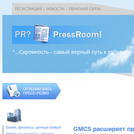
РЕГИСТРАЦИЯ
|
НОВОСТИ
|
ОБРАТНАЯ СВЯЗЬ
“...Скромность - самый верный путь к забвению!
Банки, финансы, ценные бумаги
GMCS расширяет пра