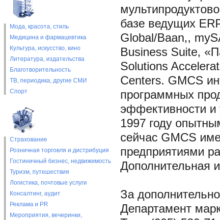
мультипродуктово
базе ведущих ERP
Мода, красота, стиль
Global/Baan,, mySA
Медицина и фармацевтика
Культура, искусство, кино
Business Suite, «П
Литература, издательства
Solutions Accelera
Благотворительность
Centers. GMCS ин
ТВ, периодика, другие СМИ
Спорт
программных прод
эффективности и 
1997 году опытны
сейчас GMCS име
Страхование
предприятиями ра
Розничная торговля и дистрибуция
Гостиничный бизнес, недвижимость
Дополнительная 
Туризм, путешествия
Логистика, почтовые услуги
За дополнительно
Консалтинг, аудит
Реклама и PR
Департамент мар
Мероприятия, вечеринки,