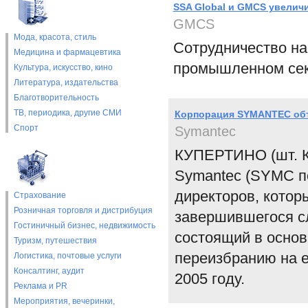
SSA Global и GMCS увелич
GMCS
Мода, красота, стиль
Сотрудничество на
Медицина и фармацевтика
промышленном сек
Культура, искусство, кино
Литература, издательства
Благотворительность
ТВ, периодика, другие СМИ
Корпорация SYMANTEC объ
Спорт
Symantec
КУПЕРТИНО (шт. Ка
Symantec (SYMC по
директоров, котор
Страхование
Розничная торговля и дистрибуция
завершившегося сл
Гостиничный бизнес, недвижимость
состоящий в основ
Туризм, путешествия
переизбранию на 
Логистика, почтовые услуги
Консалтинг, аудит
2005 году.
Реклама и PR
Мероприятия, вечеринки,