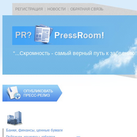
РЕГИСТРАЦИЯ
|
НОВОСТИ
|
ОБРАТНАЯ СВЯЗЬ
“...Скромность - самый верный путь к забвению!
Банки, финансы, ценные бумаги