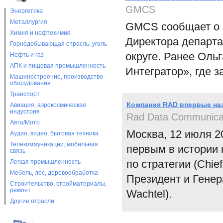
GMCS
Энергетика
Металлургия
GMCS сообщает о н
Химия и нефтехимия
Директора департа
Горнодобывающая отрасль, уголь
округе. Ранее Оль
Нефть и газ
АПК и пищевая промышленность
Интегратор», где 
Машиностроение, производство
оборудования
Транспорт
Компания RAD впервые наз
Авиация, аэрокосмическая
индустрия
Rad Data Communica
Авто/Мото
Москва, 12 июля 20
Аудио, видео, бытовая техника
Телекоммуникации, мобильная
первым в истории 
связь
по стратегии (Chie
Легкая промышленность
Мебель, лес, деревообработка
Президент и Гене
Строительство, стройматериалы,
ремонт
Wachtel).
Другие отрасли