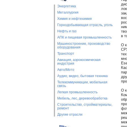
дис
Энергетика
лок
Металлургия
зак
вос
Химия и нефтехимия
рос
Горнодобывающая отрасль, уголь
ним
Нефть и газ
тво
в т
АПК и пищевая промышленность
Машиностроение, производство
О 
оборудования
CPS
Транспорт
тех
мно
Авиация, аэрокосмическая
Ese
индустрия
Кас
Авто/Мото
пар
Аудио, видео, бытовая техника
дру
про
Телекоммуникации, мобильная
связь
О к
Легкая промышленность
Ком
Мебель, лес, деревообработка
обр
про
Строительство, стройматериалы,
ремонт
фот
меж
Другие отрасли
реш
меж
про