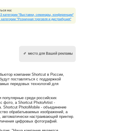
ься на:
33 категории "Выставки, cеминары, конференции"
4 категории "Розничная торговля и дистрибуция"
✐ место для Вашей рекламы
бьютор компании Shortcut в России,
 будут поставляться с поддержкой
 самых передовых технологий для
и популярные среди российских
фото, а Shortcut PhotoArtist -
 Shortcut PhotoMobile - объединение
ество обрабатываемых изображений, а
n", автоматически настраивающей принтер.
величения цифровых фотографий.
бытие: "Наша компания является