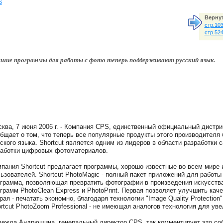
S
Вернут
стр.10
стр.52
шие программы для работы с фото теперь поддерживают русский язык.
ква, 7 июня 2006 г. - Компания CPS, единственный официальный дистри
бщает о том, что теперь все популярные продукты этого производителя
ского языка. Shortcut является одним из лидеров в области разработки
аботки цифровых фотоматериалов.
пания Shortcut предлагает программы, хорошо известные во всем мире 
ьзователей. Shortcut PhotoMagic - полный пакет приложений для работы с 
грамма, позволяющая превратить фотографии в произведения искусства.
грамм PhotoClean Express и PhotoPrint. Первая позволяет улучшить кач
рая - печатать экономно, благодаря технологии "Image Quality Protectio
rtcut PhotoZoom Professional - не имеющая аналогов технология для у
ежда Андрюшина, генеральный директор CPS, так комментирует это со