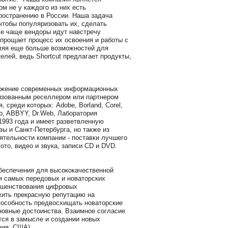
м не у каждого из них есть
ространению в России. Наша задача
чтобы популяризовать их, сделать
се чаще вендоры идут навстречу
прощает процесс их освоения и работы с
вляя еще больше возможностей для
елей, ведь Shortcut предлагает продукты,
одвижение современных информационных
изованным реселлером или партнером
среди которых: Adobe, Borland, Corel,
Zip, ABBYY, Dr.Web, Лаборатория
1993 года и имеет разветвленную
ы и Санкт-Петербурга, но также из
ятельности компании - поставки лучшего
то, видео и звука, записи CD и DVD.
 обеспечения для высококачественной
ии самых передовых и новаторских
ршенствования цифровых
жить прекрасную репутацию на
пособность предвосхищать новаторские
новные достоинства. Взаимное согласие
ся в замысле и создании новых
ния, США).