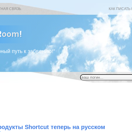
ТНАЯ СВЯЗЬ
КАК ПИСАТЬ
рный путь к забвению!”
родукты Shortcut теперь на русском