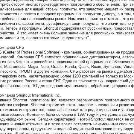
трибьютором многих производителей программного обеспечения. При это
ализованные для нашей страны продукты, что зачастую мешает их расп
лючается не просто в продаже программных продуктов дилеру, а в том, 
требованными на российском рынке. Нам очень приятно отметить, что в
сийским пользователям, русифицируя свои продукты, что значительно у
и. Теперь и программы Shortcut поддерживают русский язык, предоста
рчества. И это имеет очень большое значение для российских пользоват
ом числе и те, аналогов которым не существует".
компании CPS
 (Сenter of Professional Software) - компания, ориентированная на пр
нологий. Компания CPS является официальным дистрибьютором, автор
гих зарубежных и российских производителей программного обеспечения, 
t, Macromedia, Magix, Nero, Oracle, Panda, Quark, Roxio, Symantec, Win
перского, ПРОМТ и другие компании. CPS работает на рынке с декабря 
тнерскую сеть, насчитывающую более 1200 компаний не только из Москв
гих регионов России и стран СНГ. Одно из приоритетных направлений де
фессионального ПО для создания мультимедиа, обработки цифрового фо
омпании Shortcut International Inc.
пания Shortcut International Inc. является разработчиком программного
аботки графики. Shortcut стремится стать лидером в создании и развит
граммных инструментов, предназначенных для редактирования и усове
оматериалов. Компания была основана в 1997 году и уже успела заслу
дународном рынке. Сегодня характерной чертой Shortcut является ее с
ения и новые открытия, и в тоже время оставлять неизменными свои ос
ду персоналом, продуктами и целевой аудиторией компании фокусирует
дуктов. Штаб-квартира компании расположена в городе Ирвин (Калифор