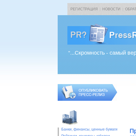
РЕГИСТРАЦИЯ
|
НОВОСТИ
|
ОБРА
“...Скромность - самый ве
Банки, финансы, ценные бумаги
П