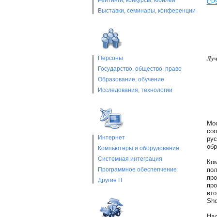
Рейтинги, конкурсы, юбилеи
CP
Выставки, cеминары, конференции
Луч
Персоны
Государство, общество, право
Образование, обучение
Исследования, технологии
Мос
соо
Интернет
рус
обр
Компьютеры и оборудование
Системная интеграция
Ком
Программное обеспепчение
пол
про
Другие IT
про
вто
Sho
Над