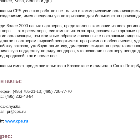
antec, Kerio, Acronis и др.).
пания CPS успешно работает не только с коммерческими организациями
еждениями, имея специальную авторизацию для большинства производ
ди более 2000 наших партнеров, представлены компании из всех регион
тнеры — это реселлеры, системные интеграторы, розничные торговые пр
гие организации, тем или иным образом связанные с поставками лиценз
длагает партнерам широкий ассортимент программного обеспечения, уд
аботку заказов, удобную логистику, дилерские скидки на представлен
ническую поддержку по ряду вендоров, что позволяет партнеру всегда да
ед продажей, так и после нее.
пания имеет представительство в Казахстане и филиал в Санкт-Петербу
нтакты:
ефон: (495) 786-21-10; (495) 728-77-70
с: (495) 232-48-94
сс-служба
ail: pr@cps.ru
йт:
www.cps.ru
рес: