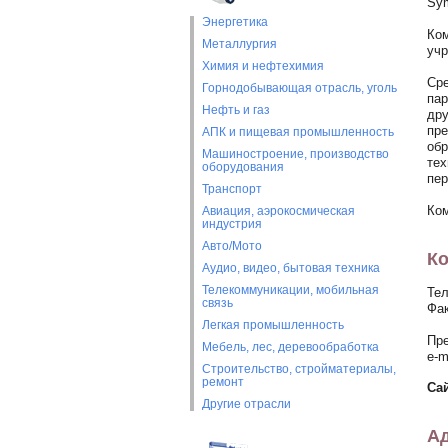
Sym
Энергетика
Ком
Металлургия
учр
Химия и нефтехимия
Сре
Горнодобывающая отрасль, уголь
пар
Нефть и газ
дру
пре
АПК и пищевая промышленность
обр
Машиностроение, производство
тех
оборудования
пер
Транспорт
Ком
Авиация, аэрокосмическая
индустрия
Авто/Мото
Ко
Аудио, видео, бытовая техника
Телекоммуникации, мобильная
Тел
связь
Фак
Легкая промышленность
Пре
Мебель, лес, деревообработка
e-m
Строительство, стройматериалы,
ремонт
Са
Другие отрасли
Ад