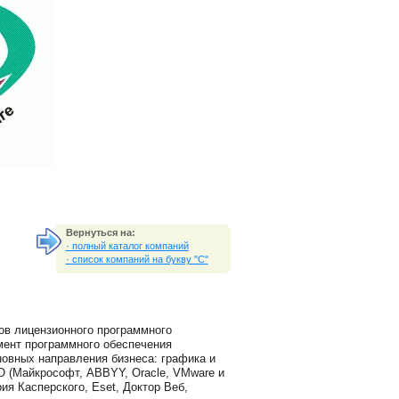
Вернуться на:
· полный каталог компаний
· список компаний на букву "C"
ов лицензионного программного
имент программного обеспечения
новных направления бизнеса: графика и
ПО (Майкрософт, ABBYY, Oracle, VMware и
ория Касперского, Eset, Доктор Веб,