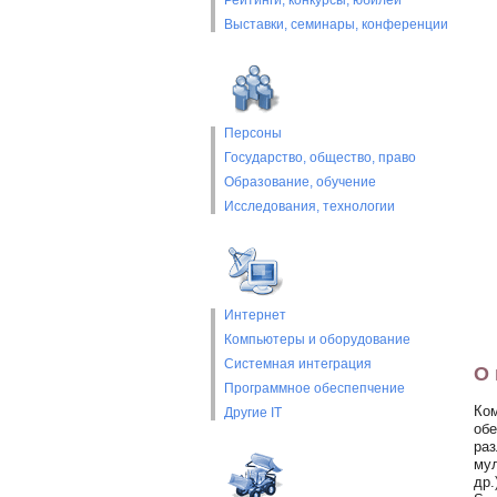
Рейтинги, конкурсы, юбилеи
Выставки, cеминары, конференции
Персоны
Государство, общество, право
Образование, обучение
Исследования, технологии
Интернет
Компьютеры и оборудование
Системная интеграция
О 
Программное обеспепчение
Ком
Другие IT
обе
раз
мул
др.