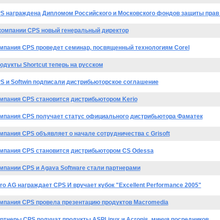
S награждена Дипломом Российского и Московского фондов защиты прав
компании CPS новый генеральный директор
мпания CPS проведет семинар, посвященный технологиям Corel
одукты Shortcut теперь на русском
S и Softwin подписали дистрибьюторское соглашение
мпания CPS становится дистрибьютором Kerio
мпания CPS получает статус официального дистрибьютора Фаматек
мпания CPS объявляет о начале сотрудничества с Grisoft
мпания CPS становится дистрибьютором CS Odessa
мпании CPS и Agava Software стали партнерами
ro AG награждает CPS И вручает кубок "Excellent Performance 2005"
мпания CPS провела презентацию продуктов Macromedia
ртнеры CPS получат продукты ASPLinux и Acronis, минуя посредников