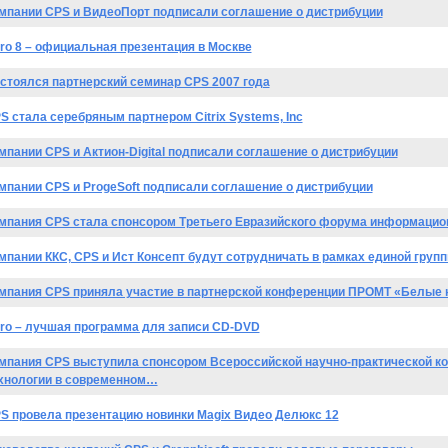
мпании CPS и ВидеоПорт подписали соглашение о дистрибуции
ro 8 – официальная презентация в Москве
стоялся партнерский семинар CPS 2007 года
S стала серебряным партнером Citrix Systems, Inc
мпании CPS и Актион-Digital подписали соглашение о дистрибуции
мпании CPS и ProgeSoft подписали соглашение о дистрибуции
мпания CPS стала спонсором Третьего Евразийского форума информацио
мпании ККС, CPS и Ист Консепт будут сотрудничать в рамках единой груп
мпания CPS приняла участие в партнерской конференции ПРОМТ «Белые 
ro – лучшая программа для записи CD-DVD
мпания CPS выступила спонсором Всероссийской научно-практической 
хнологии в современном…
S провела презентацию новинки Magix Видео Делюкс 12