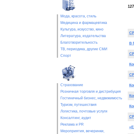
127
Мода, красота, стиль
Медицина и фармацевтика
Культура, искусство, кино
CP
Литература, издательства
Благотворительность
В 
ТВ, периодика, другие СМИ
CP
Спорт
Ко
CP
Страхование
Ко
Розничная торговля и дистрибуция
Ко
Гостиничный бизнес, недвижимость
Туризм, путешествия
Ко
Логистика, почтовые услуги
CP
Консалтинг, аудит
Реклама и PR
«E
Мероприятия, вечеринки,