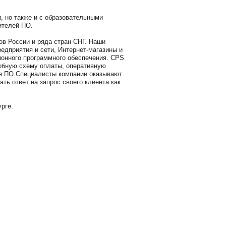
, но также и с образовательными
ителей ПО.
ов России и ряда стран СНГ. Наши
едприятия и сети, Интернет-магазины и
ионного программного обеспечения. CPS
обную схему оплаты, оперативную
ное ПО.Специалисты компании оказывают
ть ответ на запрос своего клиента как
рге.