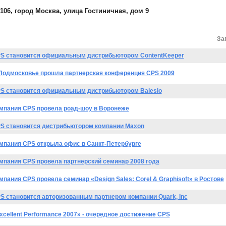
106, город Москва, улица Гостиничная, дом 9
За
S становится официальным дистрибьютором ContentKeeper
Подмосковье прошла партнерская конференция CPS 2009
S становится официальным дистрибьютором Balesio
мпания CPS провела роад-шоу в Воронеже
S становится дистрибьютором компании Maxon
мпания CPS открыла офис в Санкт-Петербурге
мпания CPS провела партнерский семинар 2008 года
мпания CPS провела семинар «Design Sales: Corel & Graphisoft» в Ростове
S становится авторизованным партнером компании Quark, Inc
xcellent Performance 2007» - очередное достижение CPS