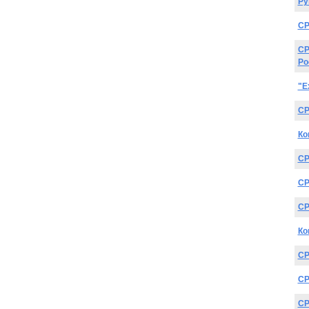
Ру
CP
CP
Ро
"E
CP
Ко
CP
CP
CP
Ко
CP
CP
CP