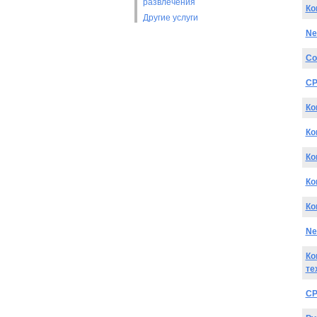
развлечения
Ко
Другие услуги
Ne
Со
CP
Ко
Ко
Ко
Ко
Ко
Ne
Ко
те
CP