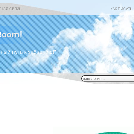
ТНАЯ СВЯЗЬ
КАК ПИСАТЬ
рный путь к забвению!”