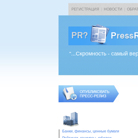
РЕГИСТРАЦИЯ
|
НОВОСТИ
|
ОБРА
“...Скромность - самый ве
Банки, финансы, ценные бумаги