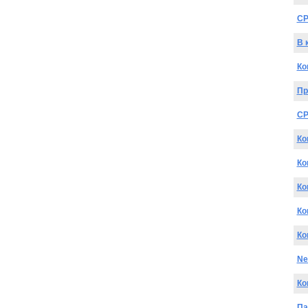
CP
В 
Ко
Пр
CP
Ко
Ко
Ко
Ко
Ко
Ne
Ко
Па