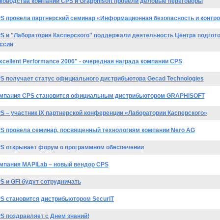
ководства компаний CPS и Grapphisoft провели деловые переговоры
S провела партнерский семинар «Информационная безопасность и контр
S и "Лаборатория Касперского" поддержали деятельность Центра подгот
ссии
xcellent Performance 2006" - очередная награда компании CPS
S получает статус официального дистрибьютора Gecad Technologies
мпания CPS становится официальным дистрибьютором GRAPHISOFT
S – участник IX партнерской конференции «Лаборатории Касперского»
S провела семинар, посвященный технологиям компании Nero AG
S открывает форум о программном обеспечении
мпания MAPILab – новый вендор CPS
S и GFI будут сотрудничать
S становится дистрибьютором SecurIT
S поздравляет с Днем знаний!