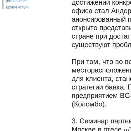
достижении конкр
развлечения
Другие услуги
офиса стал Андерс
анонсированный п
открыто представ
стране при доста
существуют проб
При том, что во в
месторасположени
для клиента, ста
стратегии банка.
предприятием BGS
(Коломбо).
3. Семинар партн
Москве в отеле «