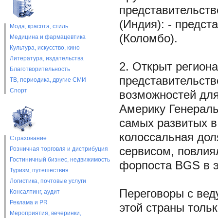
представительств
(Индия): - предст
Мода, красота, стиль
(Коломбо).
Медицина и фармацевтика
Культура, искусство, кино
Литература, издательства
2. Открыт регион
Благотворительность
представительств
ТВ, периодика, другие СМИ
Спорт
возможностей для
Америку Генераль
самых развитых в
колоссальная дол
Страхование
сервисом, повлиял
Розничная торговля и дистрибуция
Гостиничный бизнес, недвижимость
форпоста BGS в э
Туризм, путешествия
Логистика, почтовые услуги
Переговоры с ве
Консалтинг, аудит
Реклама и PR
этой страны толь
Мероприятия, вечеринки,