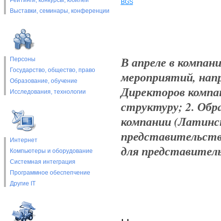
Рейтинги, конкурсы, юбилеи
BGS
Выставки, cеминары, конференции
В апреле в компан
Персоны
Государство, общество, право
мероприятий, напр
Образование, обучение
Директоров компа
Исследования, технологии
структуру; 2. Обр
компании (Латинс
представительства
Интернет
для представитель
Компьютеры и оборудование
Системная интеграция
Программное обеспепчение
Другие IT