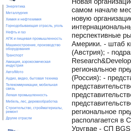
Новая организаци
Энергетика
самом начале мес
Металлургия
новую организаци
Химия и нефтехимия
интернациональны
Горнодобывающая отрасль, уголь
Нефть и газ
перспективные ры
АПК и пищевая промышленность
Америки. - штаб 
Машиностроение, производство
оборудования
(Австрия); - подр
Транспорт
Research&Developm
Авиация, аэрокосмическая
индустрия
региональное пре
Авто/Мото
(Россия): - предс
Аудио, видео, бытовая техника
представительство
Телекоммуникации, мобильная
связь
представительство
Легкая промышленность
Мебель, лес, деревообработка
представительство
Строительство, стройматериалы,
региональное пре
ремонт
Другие отрасли
располагается в С
Уругвае - СП BGS