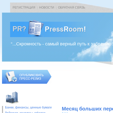
РЕГИСТРАЦИЯ
|
НОВОСТИ
|
ОБРАТНАЯ СВЯЗЬ
“...Скромность - самый верный путь к забвению!
Банки, финансы, ценные бумаги
Месяц больших пер