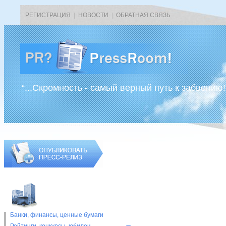
РЕГИСТРАЦИЯ
|
НОВОСТИ
|
ОБРАТНАЯ СВЯЗЬ
“...Скромность - самый верный путь к забвению!
Банки, финансы, ценные бумаги