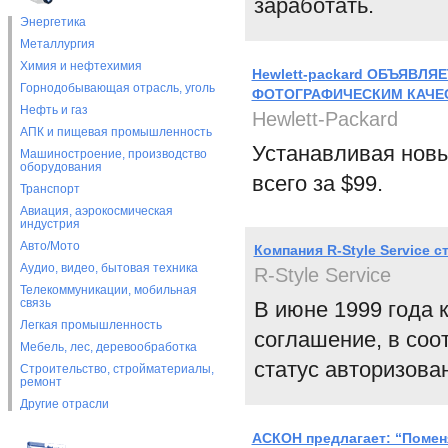
заработать.
Энергетика
Металлургия
Химия и нефтехимия
Hewlett-packard ОБЪЯВЛ
Горнодобывающая отрасль, уголь
ФОТОГРАФИЧЕСКИМ КАЧЕ
Нефть и газ
Hewlett-Packard
АПК и пищевая промышленность
Устанавливая новы
Машиностроение, производство
оборудования
всего за $99.
Транспорт
Авиация, аэрокосмическая
индустрия
Авто/Мото
Компания R-Style Service 
Аудио, видео, бытовая техника
R-Style Service
Телекоммуникации, мобильная
связь
В июне 1999 года 
Легкая промышленность
соглашение, в соот
Мебель, лес, деревообработка
статус авторизова
Строительство, стройматериалы,
ремонт
Другие отрасли
АСКОН предлагает: “Поменя