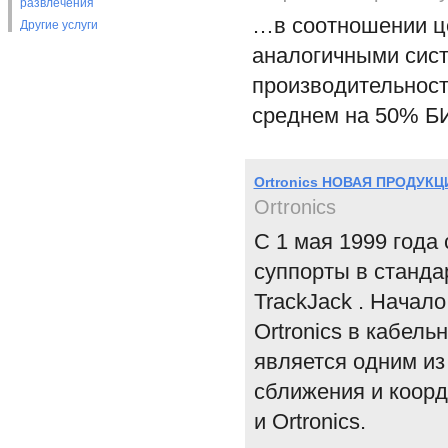
развлечения
…в соотношении це
Другие услуги
аналогичными сист
производительнос
среднем на 50% Б
Ortronics НОВАЯ ПРОДУК
Ortronics
C 1 мая 1999 года
суппорты в станда
TrackJack . Начал
Ortronics в кабель
является одним из
сближения и коор
и Ortronics.