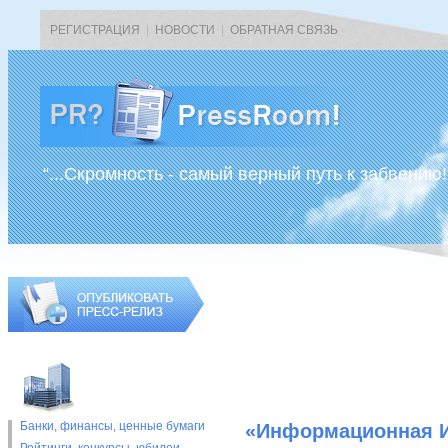
РЕГИСТРАЦИЯ
|
НОВОСТИ
|
ОБРАТНАЯ СВЯЗЬ
“...Скромность - самый верный путь к забвению!
Банки, финансы, ценные бумаги
«Информационная И