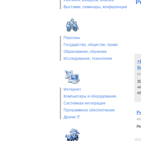
Рейтинги, конкурсы, юбилеи
Р
Выставки, cеминары, конференции
Персоны
Государство, общество, право
Образование, обучение
Исследования, технологии
«
б
Ин
3
«
Интернет
о
Компьютеры и оборудование
Системная интеграция
Программное обеспепчение
Р
Другие IT
AS
Ре