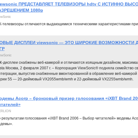
iewsonic ПРЕДСТАВЛЯЕТ ТЕЛЕВИЗОРЫ hdtv С ИСТИННО ВЫС
АЗРЕШЕНИЕМ 1080p
ewSonic
-телевизоры отличаются выдающимися техническими характеристиками при 
ОВЫЕ ДИСПЛЕИ viewsonic — ЭТО ШИРОКИЕ ВОЗМОЖНОСТИ 
ГР
ewSonic
К-дисплеи снабжены веб-камерой и отличаются изящным дизайном, максима
sta Москва, 2 февраля 2007 г. – Корпорация ViewSonic® подняла семейство 
нтеграции, выпустив снабженные вмонтированной в обрамление веб-камерой
ерии 55 — 20-дюймовый VX2055wmb/wmh и 22-дюймовый VX2255wmb/wmh.
одемы Acorp – бронзовый призер голосования «iXBT Brand 20
итателей»
RLION
 результатам голосования «iXBT Brand 2006 – Выбор читателей» модемы Aco
демы».