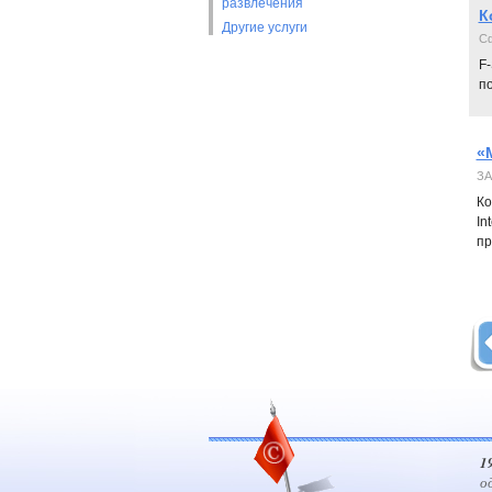
развлечения
К
Другие услуги
Сф
F-
по
«
ЗА
Ко
In
пр
1
о