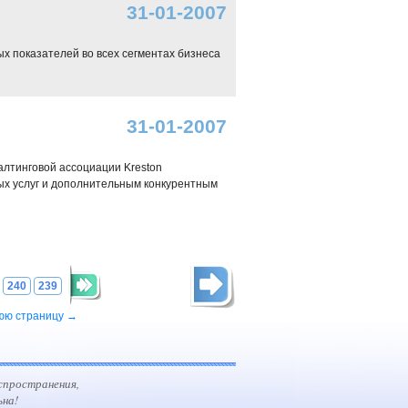
31-01-2007
ых показателей во всех сегментах бизнеса
31-01-2007
лтинговой ассоциации Kreston
емых услуг и дополнительным конкурентным
240
239
юю страницу →
спространения,
ьна!