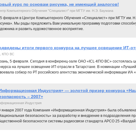
овый курс по основам рисунка, не имеющий аналогов!
нтр Компьютерного Обучения "Специалист" при МГТУ им. Н.Э. Баумана
 5 февраля в Центре Компьютерного Обучения «Специалист» при МГТУ им. Н.
исунка». Мы рады предложить Вам уникальную программу подготовки способн
удожника и развить художественное восприятие.
одведены итоги первого конкурса на лучшее освещение ИТ-от
L КПО ВС
зань, 5 февраля. Сегодня в конференц-зале ОАО «ICL-КПО ВС» состоялась 
нкурса на лучшее освещение ИТ-отрасли в Татарстане. В номинации «Лучший
воевала собкор по РТ российского агентства экономической информации И
Информационная Индустрия» — золотой призер конкурса «На
езопасность – 2007»
формационная Индустрия
0 января 2007 года Компания «Информационная Индустрия» была объявлена
Национальная безопасность» за разработку и внедрение в подразделения пр
бщественной безопасности системы радиосвязи стандарта APCO 25 «Валдай