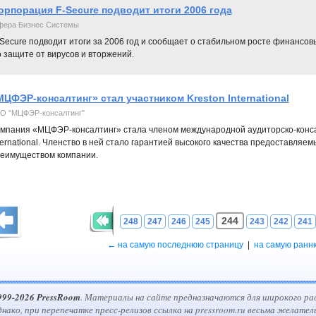
орпорация F-Secure подводит итоги 2006 года
ера Бизнес Системы
Secure подводит итоги за 2006 год и сообщает о стабильном росте финансов
 защите от вирусов и вторжений.
МЦФЭР-консалтинг» стал участником Kreston International
О "МЦФЭР-консалтинг"
мпания «МЦФЭР-консалтинг» стала членом международной аудиторско-конса
ternational. Членство в ней стало гарантией высокого качества предоставля
еимуществом компании.
244
248
247
246
245
243
242
241
← на самую последнюю страницу
|
на самую ранн
999-2026 PressRoom
. Материалы на сайте предназначаются для широкого ра
днако, при перепечатке пресс-релизов ссылка на pressroom.ru весьма желател