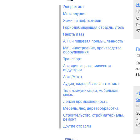
Н
Энергетика
Це
Металлургия
С
Химия и нефтехимия
р
Горнодобывающая отрасль, уголь
х
Нефть и газ
АПК и пищевая промышленность
Машиностроение, производство
П
оборудования
IC
Транспорт
Ка
Авиация, аэрокосмическая
ко
индустрия
за
Авто/Мото
Аудио, видео, бытовая техника
Телекоммуникации, мобильная
«
связь
б
Легкая промышленность
Ин
Мебель, лес, деревообработка
3
Строительство, стройматериалы,
«
ремонт
о
Другие отрасли