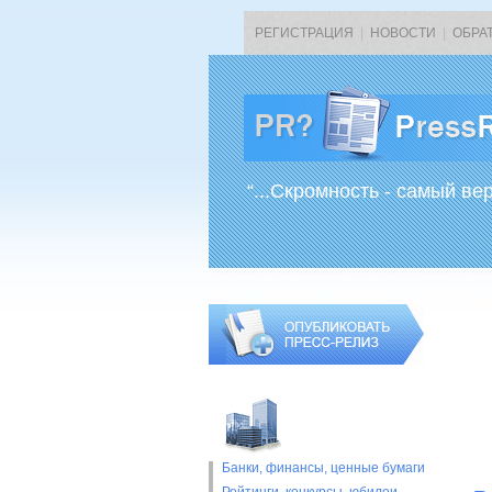
РЕГИСТРАЦИЯ
|
НОВОСТИ
|
ОБРА
“...Скромность - самый ве
Банки, финансы, ценные бумаги