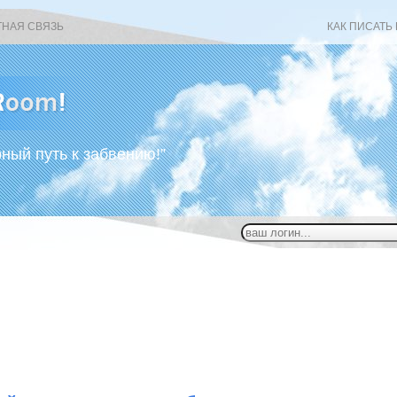
ТНАЯ СВЯЗЬ
КАК ПИСАТЬ
рный путь к забвению!”