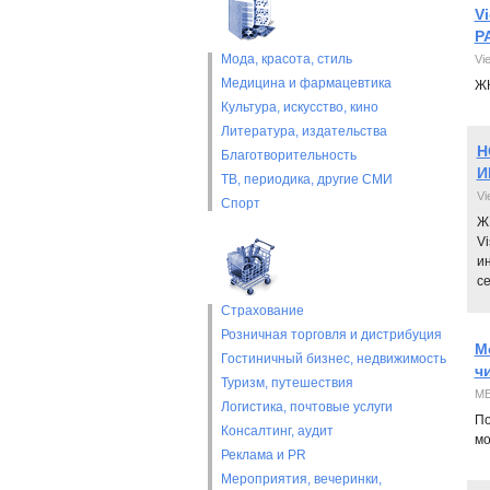
V
Р
Мода, красота, стиль
Vi
Медицина и фармацевтика
ЖК
Культура, искусство, кино
Литература, издательства
Н
Благотворительность
И
ТВ, периодика, другие СМИ
Vi
Спорт
Ж
Vi
и
с
Страхование
Розничная торговля и дистрибуция
М
Гостиничный бизнес, недвижимость
ч
Туризм, путешествия
ME
Логистика, почтовые услуги
По
Консалтинг, аудит
мо
Реклама и PR
Мероприятия, вечеринки,