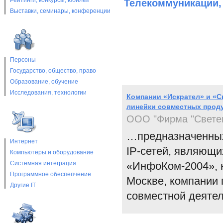
Рейтинги, конкурсы, юбилеи
Телекоммуникации,
Выставки, cеминары, конференции
Персоны
Государство, общество, право
Образование, обучение
Исследования, технологии
Компании «Искрaтел» и «С
линейки совместных прод
ООО "Фирма "Свете
…предназначенных
Интернет
IP-сетей, являющи
Компьютеры и оборудование
Системная интеграция
«ИнфoКoм-2004», к
Программное обеспепчение
Москве, компании 
Другие IT
совместной деятел