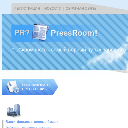
РЕГИСТРАЦИЯ
|
НОВОСТИ
|
ОБРАТНАЯ СВЯЗЬ
“...Скромность - самый верный путь к забвению!
Банки, финансы, ценные бумаги