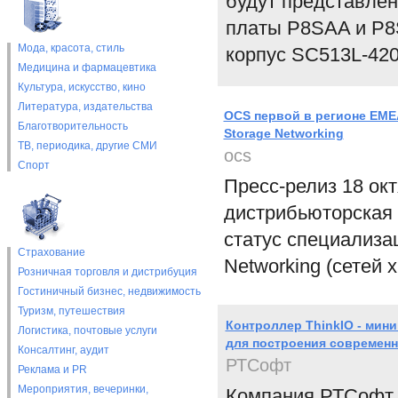
будут представлен
платы P8SAA и P8S
Мода, красота, стиль
корпус SC513L-420
Медицина и фармацевтика
Культура, искусство, кино
Литература, издательства
OCS первой в регионе ЕМЕ
Благотворительность
Storage Networking
ТВ, периодика, другие СМИ
ocs
Спорт
Пресс-релиз 18 окт
дистрибьюторская
статус специализа
Страхование
Networking (сетей 
Розничная торговля и дистрибуция
Гостиничный бизнес, недвижимость
Туризм, путешествия
Контроллер ThinkIO - мин
Логистика, почтовые услуги
для построения современн
Консалтинг, аудит
РТСофт
Реклама и PR
Мероприятия, вечеринки,
Компания РТСофт (h