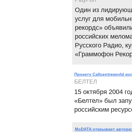
Один из лидирующ
услуг для мобиль
рекордс» объявили
российских мелома
Русского Радио, к
«Граммофон Рекор
Проекту Callcentreworld ис
БЕЛТЕЛ
15 октября 2004 го
«Белтел» был запу
российским ресурсо
McDATA открывает авториз