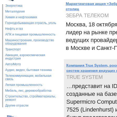
Маркетинговая акция «Зебр
Энергетика
столиц
Металлургия
ЗЕБРА ТЕЛЕКОМ
Химия и нефтехимия
Горнодобывающая отрасль, уголь
Москва, 18 октябр
Нефть и газ
лидер на рынке пр
АПК и пищевая промышленность
ведущих провайдер
Машиностроение, производство
оборудования
в Москве и Санкт-
Транспорт
Авиация, аэрокосмическая
индустрия
Авто/Мото
Компания True System, ро
Аудио, видео, бытовая техника
систем хранения ведущих
Телекоммуникации, мобильная
TRUE SYSTEM
связь
…представит на ID
Легкая промышленность
Мебель, лес, деревообработка
созданные на баз
Строительство, стройматериалы,
ремонт
Supermicro Compute
Другие отрасли
7525 (Lindenhurst)