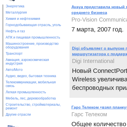
Энергетика
Avaya представила новый п
среднего бизнеса
Металлургия
Pro-Vision Communica
Химия и нефтехимия
Горнодобывающая отрасль, уголь
7 марта, 2007 год.
Нефть и газ
АПК и пищевая промышленность
Машиностроение, производство
оборудования
Digi объявляет о выпуске
Транспорт
маршрутизатора с поддер
Авиация, аэрокосмическая
Digi International
индустрия
Новый ConnectPor
Авто/Мото
Аудио, видео, бытовая техника
Wireless увеличива
Телекоммуникации, мобильная
связь
беспроводных при
Легкая промышленность
Мебель, лес, деревообработка
Строительство, стройматериалы,
Гарс Телеком «взял планку
ремонт
Гарс Телеком
Другие отрасли
Общее количество 