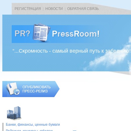
РЕГИСТРАЦИЯ
|
НОВОСТИ
|
ОБРАТНАЯ СВЯЗЬ
“...Скромность - самый верный путь к забвению!
Банки, финансы, ценные бумаги