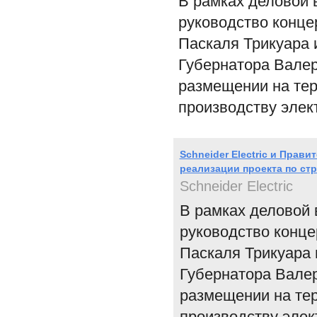
В рамках деловой 
руководство концер
Паскаля Трикуара 
Губернатора Валер
размещении на тер
производству элек
Schneider Electric и Прав
реализации проекта по ст
Schneider Electric
В рамках деловой 
руководство концер
Паскаля Трикуара 
Губернатора Валер
размещении на тер
производству элек