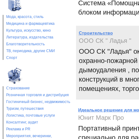
Система «Помощни
блоком информации
Мода, красота, стиль
Медицина и фармацевтика
Культура, искусство, кино
Строительство
Литература, издательства
ООО СК " Ладья "
Благотворительность
ООО СК "Ладья" ок
ТВ, периодика, другие СМИ
Спорт
охранно-пожарной 
дымоудаления , по
конструкций в мно
помещениях, торгов
Страхование
Розничная торговля и дистрибуция
Гостиничный бизнес, недвижимость
Туризм, путешествия
Идеальное решение для мо
Логистика, почтовые услуги
Юнит Марк Про
Консалтинг, аудит
Портативный принт
Реклама и PR
Мероприятия, вечеринки,
специально для ра