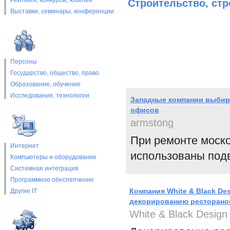
Рейтинги, конкурсы, юбилеи
Строительство, ст
Выставки, cеминары, конференции
Персоны
Государство, общество, право
Образование, обучение
Исследования, технологии
Западные компании выбира
офисов
armstong
При ремонте моско
Интернет
использованы под
Компьютеры и оборудование
Системная интеграция
Программное обеспепчение
Компания White & Black Des
Другие IT
декорированию ресторано
White & Black Design