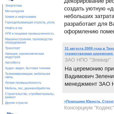
Декорирование рес
Энергетика
создать уютную «д
Металлургия
небольших затратах
Химия и нефтехимия
Горнодобывающая отрасль, уголь
разработает для В
Нефть и газ
оформлению помещ
АПК и пищевая промышленность
Машиностроение, производство
оборудования
Транспорт
31 августа 2009 года в Тве
торжественная церемония
Авиация, аэрокосмическая
индустрия
ЗАО НПО "Элевар"
Авто/Мото
На церемонию при
Аудио, видео, бытовая техника
Телекоммуникации, мобильная
Вадимович Зеленин
связь
менеджмент ЗАО Н
Легкая промышленность
Мебель, лес, деревообработка
Строительство, стройматериалы,
ремонт
«Помощник Юриста. Строит
Другие отрасли
Консорциум "Кодекс