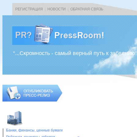
РЕГИСТРАЦИЯ
|
НОВОСТИ
|
ОБРАТНАЯ СВЯЗЬ
“...Скромность - самый верный путь к забвению!
Банки, финансы, ценные бумаги