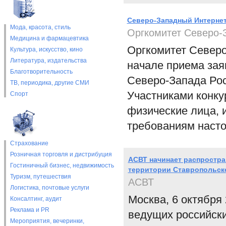
Северо-Западный Интерне
Мода, красота, стиль
Оргкомитет Северо-
Медицина и фармацевтика
Оргкомитет Северо
Культура, искусство, кино
Литература, издательства
начале приема зая
Благотворительность
Северо-Запада Рос
ТВ, периодика, другие СМИ
Участниками конку
Спорт
физические лица, 
требованиям насто
Страхование
Розничная торговля и дистрибуция
АСВТ начинает распростра
Гостиничный бизнес, недвижимость
территории Ставропольско
Туризм, путешествия
АСВТ
Логистика, почтовые услуги
Москва, 6 октября
Консалтинг, аудит
Реклама и PR
ведущих российски
Мероприятия, вечеринки,