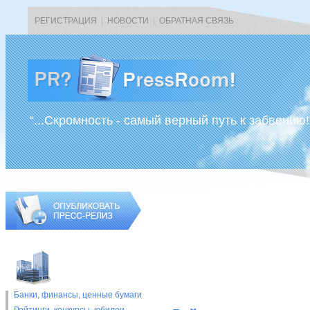
РЕГИСТРАЦИЯ
|
НОВОСТИ
|
ОБРАТНАЯ СВЯЗЬ
“...Скромность - самый верный путь к забвению!
Банки, финансы, ценные бумаги