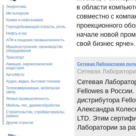
в области компью
Энергетика
Металлургия
совместно с компа
Химия и нефтехимия
проекционного обо
Горнодобывающая отрасль, уголь
начале новой пром
Нефть и газ
АПК и пищевая промышленность
свой бизнес ярче».
Машиностроение, производство
оборудования
Транспорт
Сетевая Лаборатория полу
Авиация, аэрокосмическая
индустрия
Сетевая Лаборатори
Авто/Мото
Сетевая Лаборато
Аудио, видео, бытовая техника
Телекоммуникации, мобильная
Fellowes в России
связь
дистрибутора Fell
Легкая промышленность
Мебель, лес, деревообработка
Александра Колесн
Строительство, стройматериалы,
ремонт
LTD. Этим сертифи
Другие отрасли
Лаборатории за ра