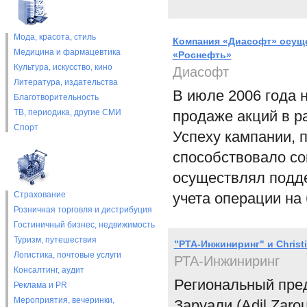
Мода, красота, стиль
Компания «Диасофт» осуще
Медицина и фармацевтика
«Роснефть»
Культура, искусство, кино
Диасофт
Литература, издательства
В июле 2006 года 
Благотворительность
ТВ, периодика, другие СМИ
продаже акций в р
Спорт
Успеху кампании, 
способствовало со
осуществлял подде
Страхование
учета операции на
Розничная торговля и дистрибуция
Гостиничный бизнес, недвижимость
Туризм, путешествия
"РТА-Инжиниринг" и Christi
Логистика, почтовые услуги
РТА-Инжиниринг
Консалтинг, аудит
Региональный предс
Реклама и PR
Мероприятия, вечеринки,
Заруали (Adil Zaro