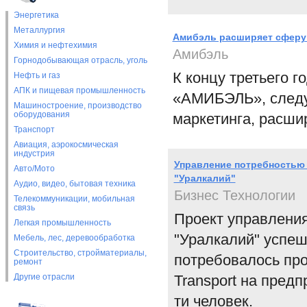
Энергетика
Металлургия
Амибэль расширяет сферу
Химия и нефтехимия
Амибэль
Горнодобывающая отрасль, уголь
К концу третьего г
Нефть и газ
АПК и пищевая промышленность
«АМИБЭЛЬ», следу
Машиностроение, производство
оборудования
маркетинга, расши
Транспорт
Авиация, аэрокосмическая
индустрия
Управление потребностью 
Авто/Мото
"Уралкалий"
Аудио, видео, бытовая техника
Бизнес Технологии
Телекоммуникации, мобильная
связь
Проект управления
Легкая промышленность
"Уралкалий" успеш
Мебель, лес, деревообработка
Строительство, стройматериалы,
потребовалось про
ремонт
Другие отрасли
Transport на пред
ти человек.