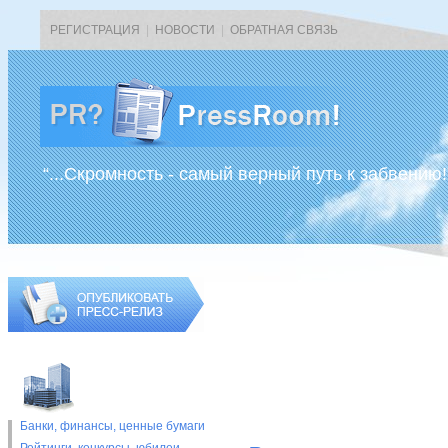
РЕГИСТРАЦИЯ
|
НОВОСТИ
|
ОБРАТНАЯ СВЯЗЬ
“...Скромность - самый верный путь к забвению!
Банки, финансы, ценные бумаги