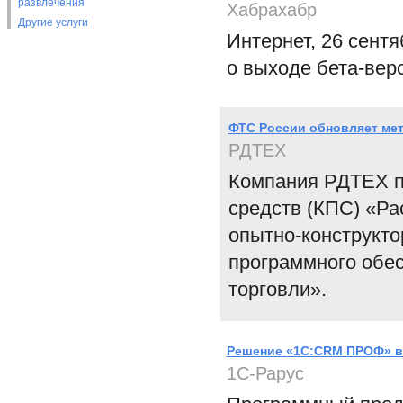
развлечения
Хабрахабр
Другие услуги
Интернет, 26 сент
о выходе бета-верси
ФТС России обновляет ме
РДТЕХ
Компания РДТЕХ п
средств (КПС) «Ра
опытно-конструкто
программного обе
торговли».
Решение «1С:СRM ПРОФ» в
1С-Рарус