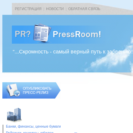
РЕГИСТРАЦИЯ
|
НОВОСТИ
|
ОБРАТНАЯ СВЯЗЬ
“...Скромность - самый верный путь к забвению!
Банки, финансы, ценные бумаги