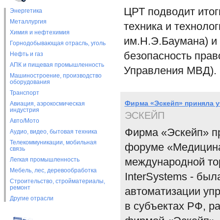
ЦРТ подводит итог
Энергетика
Металлургия
техника и технолог
Химия и нефтехимия
им.Н.Э.Баумана) 
Горнодобывающая отрасль, уголь
безопасность прав
Нефть и газ
АПК и пищевая промышленность
Управления МВД).
Машиностроение, производство
оборудования
Транспорт
Фирма «Эскейп» приняла у
Авиация, аэрокосмическая
индустрия
ЭСКЕЙП
Авто/Мото
Фирма «Эскейп» пр
Аудио, видео, бытовая техника
Телекоммуникации, мобильная
форуме «Медицина 
связь
международной тор
Легкая промышленность
Мебель, лес, деревообработка
InterSystems - бы
Строительство, стройматериалы,
ремонт
автоматизации уп
Другие отрасли
в субъектах РФ, р