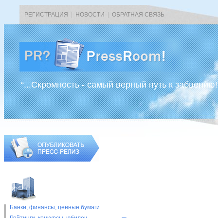
РЕГИСТРАЦИЯ
|
НОВОСТИ
|
ОБРАТНАЯ СВЯЗЬ
“...Скромность - самый верный путь к забвению!
Банки, финансы, ценные бумаги