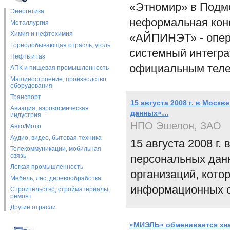
«Этномир» в Подмо
Энергетика
неформальная конф
Металлургия
Химия и нефтехимия
«АЙПИНЭТ» - опера
Горнодобывающая отрасль, уголь
системный интегра
Нефть и газ
официальным теле
АПК и пищевая промышленность
Машиностроение, производство
оборудования
Транспорт
15 августа 2008 г. в Моск
Авиация, аэрокосмическая
данных»…
индустрия
НПО Эшелон, ЗАО
Авто/Мото
Аудио, видео, бытовая техника
15 августа 2008 г.
Телекоммуникации, мобильная
связь
персональных дан
Легкая промышленность
организаций, кот
Мебель, лес, деревообработка
информационных с
Строительство, стройматериалы,
ремонт
Другие отрасли
«МИЭЛЬ» обменивается зн