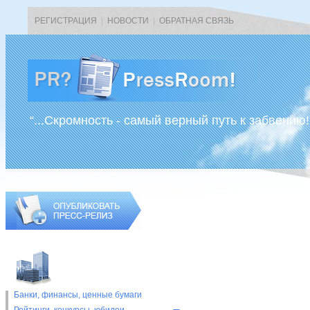
РЕГИСТРАЦИЯ
|
НОВОСТИ
|
ОБРАТНАЯ СВЯЗЬ
“...Скромность - самый верный путь к забвению!
Банки, финансы, ценные бумаги