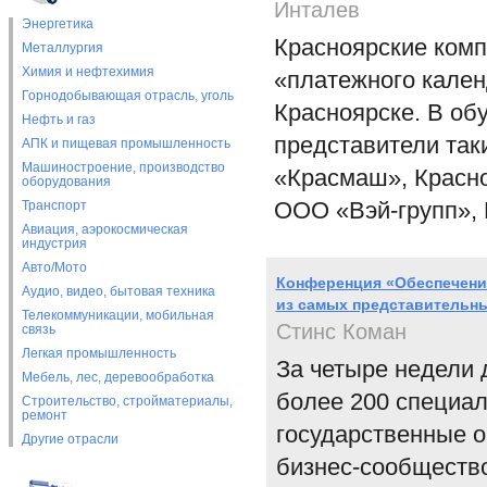
Инталев
Энергетика
Красноярские ком
Металлургия
Химия и нефтехимия
«платежного кален
Горнодобывающая отрасль, уголь
Красноярске. В об
Нефть и газ
представители так
АПК и пищевая промышленность
Машиностроение, производство
«Красмаш», Красно
оборудования
ООО «Вэй-групп», 
Транспорт
Авиация, аэрокосмическая
индустрия
Авто/Мото
Конференция «Обеспечение
Аудио, видео, бытовая техника
из самых представительн
Телекоммуникации, мобильная
Стинс Коман
связь
Легкая промышленность
За четыре недели 
Мебель, лес, деревообработка
более 200 специа
Строительство, стройматериалы,
ремонт
государственные о
Другие отрасли
бизнес-сообществ