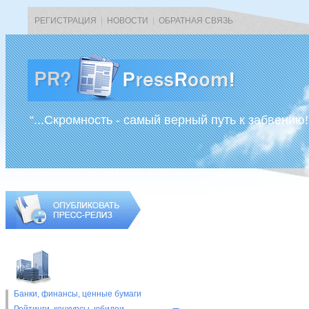
РЕГИСТРАЦИЯ
|
НОВОСТИ
|
ОБРАТНАЯ СВЯЗЬ
“...Скромность - самый верный путь к забвению!
Банки, финансы, ценные бумаги