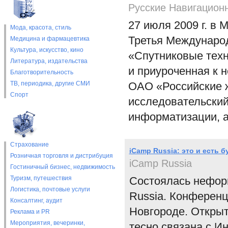
Русские Навигацион
27 июля 2009 г. в 
Мода, красота, стиль
Третья Междунаро
Медицина и фармацевтика
Культура, искусство, кино
«Спутниковые техн
Литература, издательства
и приуроченная к 
Благотворительность
ТВ, периодика, другие СМИ
ОАО «Российские 
Спорт
исследовательский
информатизации, а
Страхование
iCamp Russia: это и есть 
Розничная торговля и дистрибуция
iCamp Russia
Гостиничный бизнес, недвижимость
Туризм, путешествия
Состоялась нефор
Логистика, почтовые услуги
Russia. Конференц
Консалтинг, аудит
Новгороде. Открыт
Реклама и PR
Мероприятия, вечеринки,
тесно связана с И