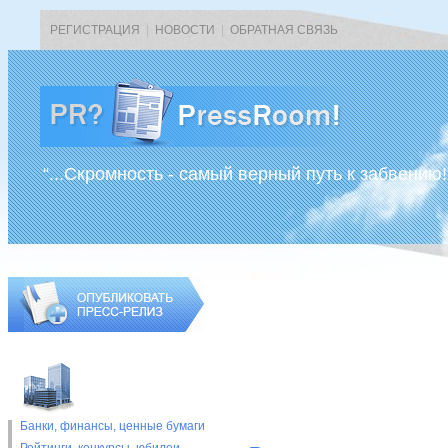
РЕГИСТРАЦИЯ
|
НОВОСТИ
|
ОБРАТНАЯ СВЯЗЬ
“...Скромность - самый верный путь к забвению!
Банки, финансы, ценные бумаги