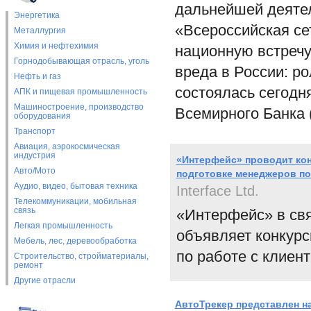
дальнейшей деяте
Энергетика
«Всероссийская се
Металлургия
Химия и нефтехимия
национную встречу
Горнодобывающая отрасль, уголь
вреда в России: р
Нефть и газ
состоялась сегодня
АПК и пищевая промышленность
Машиностроение, производство
Всемирного Банка 
оборудования
Транспорт
Авиация, аэрокосмическая
индустрия
«Интерфейс» проводит кон
Авто/Мото
подготовке менеджеров по
Аудио, видео, бытовая техника
Interface Ltd.
Телекоммуникации, мобильная
связь
«Интерфейс» в свя
Легкая промышленность
объявляет конкур
Мебель, лес, деревообработка
по работе с клиен
Строительство, стройматериалы,
ремонт
Другие отрасли
АвтоТрекер представлен н