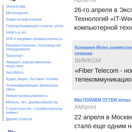
Энергетика
26-го апреля в Эк
Металлургия
Технологий «IT-We
Химия и нефтехимия
Горнодобывающая отрасль, уголь
компьютерной тех
Нефть и газ
АПК и пищевая промышленность
Машиностроение, производство
Компания Molex совместно
оборудования
семинар
Транспорт
ВИМКОМ
Авиация, аэрокосмическая
индустрия
«Fiber Telecom - 
Авто/Мото
телекоммуникацио
Аудио, видео, бытовая техника
Телекоммуникации, мобильная
связь
Легкая промышленность
МЫ ПОЙДЕМ ПУТЕМ wimax
Мебель, лес, деревообработка
AMIprint
Строительство, стройматериалы,
ремонт
22 апреля в Москв
Другие отрасли
стало еще одним н