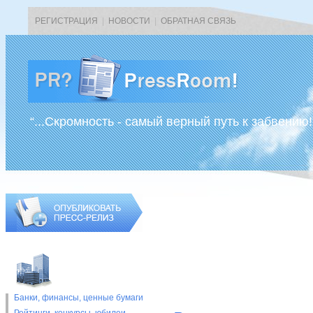
РЕГИСТРАЦИЯ
|
НОВОСТИ
|
ОБРАТНАЯ СВЯЗЬ
“...Скромность - самый верный путь к забвению!
Банки, финансы, ценные бумаги