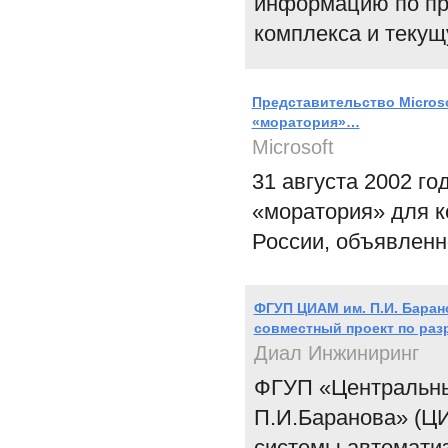
информацию по про
комплекса и текущ
Представительство Microso
«моратория»…
Microsoft
31 августа 2002 го
«моратория» для к
России, объявленно
ФГУП ЦИАМ им. П.И. Баран
совместный проект по раз
Диал Инжиниринг
ФГУП «Центральны
П.И.Баранова» (ЦИ
системы автомати