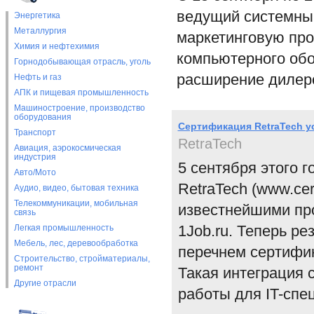
ведущий системный
Энергетика
Металлургия
маркетинговую пр
Химия и нефтехимия
компьютерного об
Горнодобывающая отрасль, уголь
расширение дилерс
Нефть и газ
АПК и пищевая промышленность
Машиностроение, производство
оборудования
Сертификация RetraTech у
Транспорт
RetraTech
Авиация, аэрокосмическая
индустрия
5 сентября этого 
Авто/Мото
RetraTech (www.cer
Аудио, видео, бытовая техника
Телекоммуникации, мобильная
известнейшими про
связь
1Job.ru. Теперь р
Легкая промышленность
Мебель, лес, деревообработка
перечнем сертифик
Строительство, стройматериалы,
ремонт
Такая интеграция 
Другие отрасли
работы для IT-спе