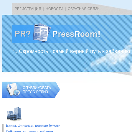
РЕГИСТРАЦИЯ
|
НОВОСТИ
|
ОБРАТНАЯ СВЯЗЬ
“...Скромность - самый верный путь к забвению!
Банки, финансы, ценные бумаги