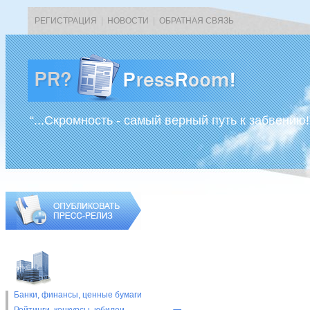
РЕГИСТРАЦИЯ
|
НОВОСТИ
|
ОБРАТНАЯ СВЯЗЬ
“...Скромность - самый верный путь к забвению!
Банки, финансы, ценные бумаги