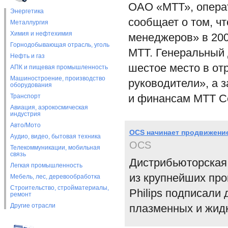
ОАО «МТТ», опера
Энергетика
сообщает о том, чт
Металлургия
Химия и нефтехимия
менеджеров» в 200
Горнодобывающая отрасль, уголь
МТТ. Генеральный 
Нефть и газ
шестое место в от
АПК и пищевая промышленность
Машиностроение, производство
руководители», а 
оборудования
и финансам МТТ С
Транспорт
Авиация, аэрокосмическая
индустрия
Авто/Мото
OCS начинает продвижение
Аудио, видео, бытовая техника
OCS
Телекоммуникации, мобильная
связь
Дистрибьюторская 
Легкая промышленность
из крупнейших про
Мебель, лес, деревообработка
Строительство, стройматериалы,
Philips подписали
ремонт
Другие отрасли
плазменных и жидк