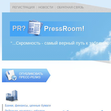
РЕГИСТРАЦИЯ
|
НОВОСТИ
|
ОБРАТНАЯ СВЯЗЬ
“...Скромность - самый верный путь к забвению!
Банки, финансы, ценные бумаги