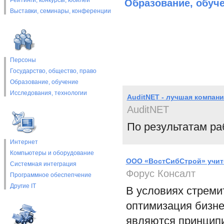
Рейтинги, конкурсы, юбилеи
Образование, обуч
Выставки, cеминары, конференции
Персоны
Государство, общество, право
Образование, обучение
Исследования, технологии
AuditNET - лучшая компан
AuditNET
По результатам раб
Интернет
Компьютеры и оборудование
ООО «ВостСибСтрой» учит
Системная интеграция
Форус Консалт
Программное обеспепчение
Другие IT
В условиях стреми
оптимизация бизне
являются принцип