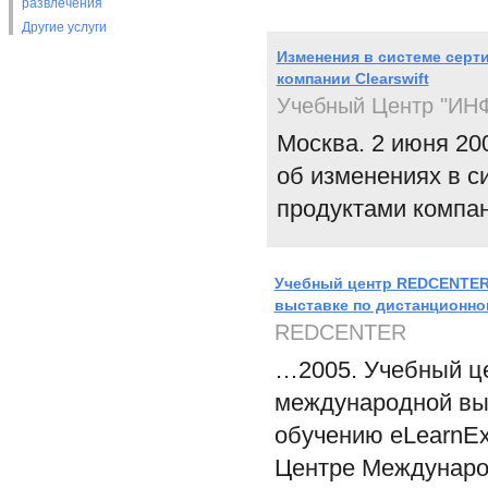
развлечения
Другие услуги
Изменения в системе серт
компании Clearswift
Учебный Центр "И
Москва. 2 июня 2
об изменениях в с
продуктами компани
Учебный центр REDCENTER 
выставке по дистанционн
REDCENTER
…2005. Учебный ц
международной вы
обучению eLearnEx
Центре Международ