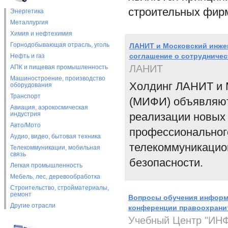
строительных фир
Энергетика
Металлургия
Химия и нефтехимия
Горнодобывающая отрасль, уголь
ЛАНИТ и Московский инже
соглашение о сотрудничес
Нефть и газ
ЛАНИТ
АПК и пищевая промышленность
Машиностроение, производство
Холдинг ЛАНИТ и 
оборудования
Транспорт
(МИФИ) объявляют 
Авиация, аэрокосмическая
индустрия
реализации новых
Авто/Мото
профессиональног
Аудио, видео, бытовая техника
телекоммуникацио
Телекоммуникации, мобильная
связь
безопасности.
Легкая промышленность
Мебель, лес, деревообработка
Строительство, стройматериалы,
ремонт
Вопросы обучения информ
Другие отрасли
конференции правоохрани
Учебный Центр "И