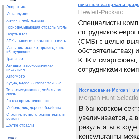
печатные материалы прод
Энергетика
Hewlett-Packard
Металлургия
Химия и нефтехимия
Специалисты комп
Горнодобывающая отрасль, уголь
сотрудников европ
Нефть и газ
(СМБ) с целью выяс
АПК и пищевая промышленность
Машиностроение, производство
обстоятельствах) и
оборудования
КПК и смартфоны, 
Транспорт
Авиация, аэрокосмическая
сотрудниками ком
индустрия
Авто/Мото
Аудио, видео, бытовая техника
Исследование Morgan Hunt
Телекоммуникации, мобильная
связь
Morgan Hunt Selectio
Легкая промышленность
В банковском сект
Мебель, лес, деревообработка
Строительство, стройматериалы,
увеличивается, а 
ремонт
Другие отрасли
результаты в ходе
консультанты межд