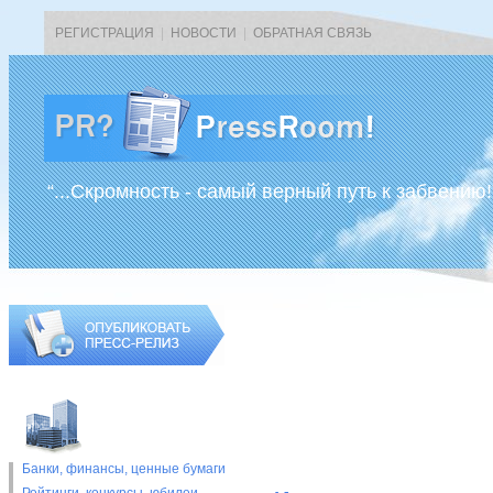
РЕГИСТРАЦИЯ
|
НОВОСТИ
|
ОБРАТНАЯ СВЯЗЬ
“...Скромность - самый верный путь к забвению!
Банки, финансы, ценные бумаги