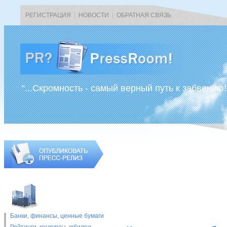
РЕГИСТРАЦИЯ
|
НОВОСТИ
|
ОБРАТНАЯ СВЯЗЬ
“...Скромность - самый верный путь к забвению!
Банки, финансы, ценные бумаги