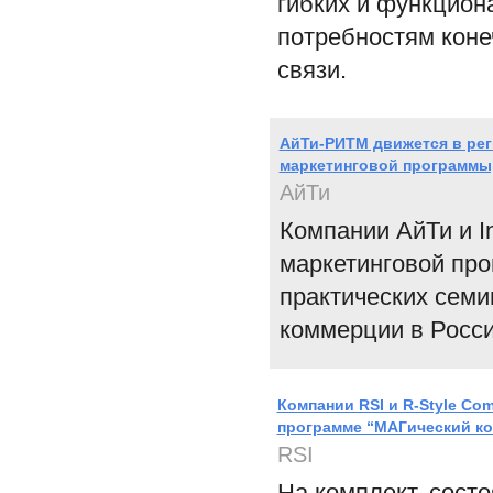
гибких и функцион
потребностям коне
связи.
АйТи-РИТМ движется в реги
маркетинговой программы
АйТи
Компании АйТи и I
маркетинговой пр
практических семи
коммерции в Росси
Компании RSI и R-Style Co
программе “МАГический к
RSI
На комплект, сост