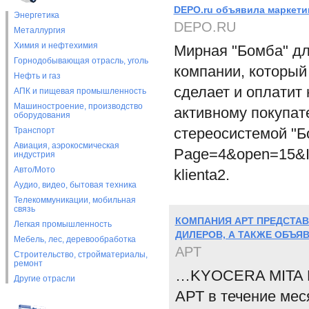
DEPO.ru объявила маркети
Энергетика
DEPO.RU
Металлургия
Химия и нефтехимия
Мирная "Бомба" дл
Горнодобывающая отрасль, уголь
компании, который 
Нефть и газ
сделает и оплатит
АПК и пищевая промышленность
Машиностроение, производство
активному покупат
оборудования
стереосистемой "Бо
Транспорт
Авиация, аэрокосмическая
Page=4&open=15&ID
индустрия
Авто/Мото
klienta2.
Аудио, видео, бытовая техника
Телекоммуникации, мобильная
связь
КОМПАНИЯ АРТ ПРЕДСТА
Легкая промышленность
ДИЛЕРОВ, А ТАКЖЕ ОБЪЯ
Мебель, лес, деревообработка
APT
Строительство, стройматериалы,
ремонт
…KYOCERA MITA FS
Другие отрасли
АРТ в течение мес