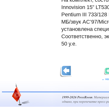
Innovision 15” LT5
Pentium III 733/12
МБ/звук AC’97/Mic
установлена специа
Соответственно, э
50 у.е.
← на
1999-2026 PressRoom
. Материал
однако, при перепечатке пресс-р