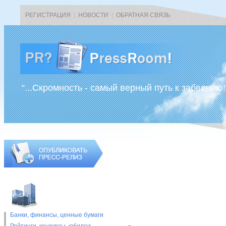
РЕГИСТРАЦИЯ
|
НОВОСТИ
|
ОБРАТНАЯ СВЯЗЬ
“...Скромность - самый верный путь к забвению!
Банки, финансы, ценные бумаги