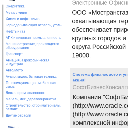
Электронные Офисн
Энергетика
ООО «Мострансгаз»
Металлургия
Химия и нефтехимия
охватывающая тер
Горнодобывающая отрасль, уголь
обеспечивает прир
Нефть и газ
крупных городов и
АПК и пищевая промышленность
Машиностроение, производство
округа Российской
оборудования
19000.
Транспорт
Авиация, аэрокосмическая
индустрия
Авто/Мото
Система финансового и уп
Аудио, видео, бытовая техника
акция!
Телекоммуникации, мобильная
СофтБизнесКонсалт
связь
Легкая промышленность
Компания "CофтБиз
Мебель, лес, деревообработка
(http://www.oracle
Строительство, стройматериалы,
ремонт
(http://www.oracle.
Другие отрасли
комплексной инфо