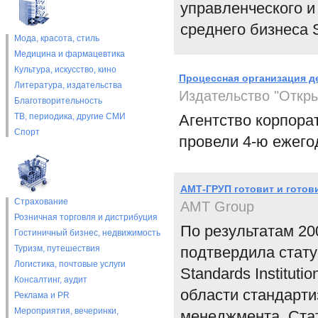
управленческого и
среднего бизнеса 
Мода, красота, стиль
Медицина и фармацевтика
Культура, искусство, кино
Процессная организация д
Литература, издательства
Издательство "Откр
Благотворительность
ТВ, периодика, другие СМИ
Агентство корпора
Спорт
провели 4-ю ежег
АМТ-ГРУП готовит и готов
Страхование
АМТ Group
Розничная торговля и дистрибуция
По результатам 200
Гостиничный бизнес, недвижимость
Туризм, путешествия
подтвердила стату
Логистика, почтовые услуги
Standards Institut
Консалтинг, аудит
области стандарти
Реклама и PR
Мероприятия, вечеринки,
менеджмента. Cтату