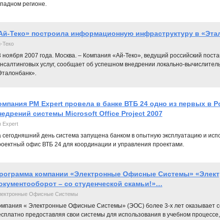
падном регионе.
Ай-Теко» построила информационную инфраструктуру в «Эта
-Теко
 ноября 2007 года. Москва. – Компания «Ай-Теко», ведущий российский пос
онсалтинговых услуг, сообщает об успешном внедрении локально-вычислител
Эталонбанк».
омпания PM Expert провела в банке ВТБ 24 одно из первых в Р
недрений системы Microsoft Office Project 2007
 Expert
 сегодняшний день система запущена банком в опытную эксплуатацию и исп
оектный офис ВТБ 24 для координации и управления проектами.
рограмма компании «Электронные Офисные Системы» «Элек
окументооборот – со студенческой скамьи!»…
лектронные Офисные Системы
омпания « Электронные Офисные Системы» (ЭОС) более 3-х лет оказывает с
есплатно предоставляя свои системы для использования в учебном процесс