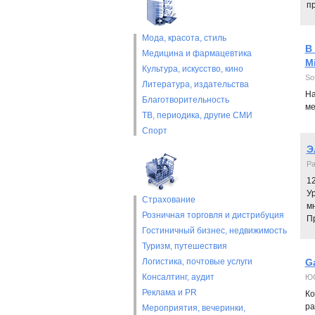
п
Мода, красота, стиль
В
Медицина и фармацевтика
M
Культура, искусство, кино
So
Литература, издательства
На
Благотворительность
ме
ТВ, периодика, другие СМИ
Спорт
Э
Pa
1
У
Страхование
м
Розничная торговля и дистрибуция
П
Гостиничный бизнес, недвижимость
Туризм, путешествия
Логистика, почтовые услуги
G
Консалтинг, аудит
Ю
Реклама и PR
Ко
ра
Мероприятия, вечеринки,