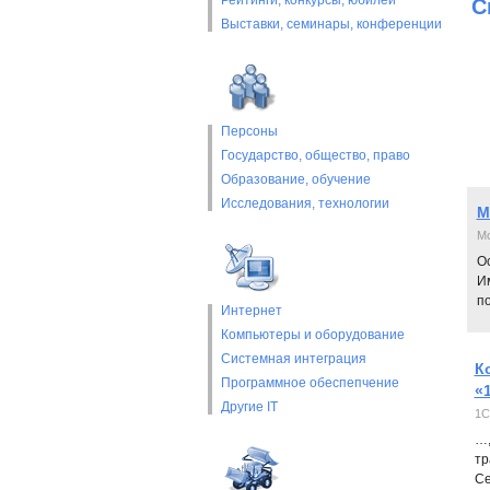
Рейтинги, конкурсы, юбилеи
С
Выставки, cеминары, конференции
Персоны
Государство, общество, право
Образование, обучение
Исследования, технологии
M
Mo
Ос
И
п
Интернет
Компьютеры и оборудование
Системная интеграция
К
Программное обеспепчение
«
Другие IT
1С
…,
тр
Се