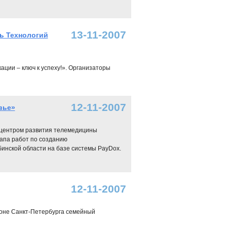
13-11-2007
нь Технологий
ации – ключ к успеху!». Организаторы
12-11-2007
вье»
м центром развития телемедицины
тапа работ по созданию
нской области на базе системы PayDox.
12-11-2007
оне Санкт-Петербурга семейный