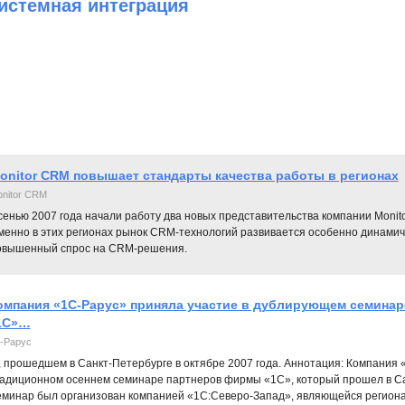
истемная интеграция
onitor CRM повышает стандарты качества работы в регионах
nitor CRM
енью 2007 года начали работу два новых представительства компании Monito
менно в этих регионах рынок CRM-технологий развивается особенно динамич
овышенный спрос на CRM-решения.
омпания «1С-Рарус» приняла участие в дублирующем семинар
1С»…
-Рарус
 прошедшем в Санкт-Петербурге в октябре 2007 года. Аннотация: Компания 
адиционном осеннем семинаре партнеров фирмы «1С», который прошел в Сан
минар был организован компанией «1С:Северо-Запад», являющейся регион