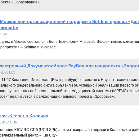
роекта «Образование».
 Москве при организационной поддержке Softline прошел «Де
icrosoft»
ftLine
 днях в Москве состоялся «День Технологий Microsoft: Эффективные коммуник
роприятия – Softline и Microsoft.
лектронный Документооборот PayDox для нацпроекта «Здоро
yBot, LLC
2.11.07 Компания Интермаст (Екатеринбург) совместно с Научно-технически
ральского федерального округа объявили об успешной реализации первого э
ногофункциональной региональной телемедицинской системы (МРТМС) Челяби
роект реализуется в рамках национального проекта «Здоровье».
ame-Keeper в Колпино
СИЭС СПб
мпания ЮСИЭС СПб (UCS SPb) автоматизировала первый в Колпинском рай
звлекательный центр «Fun City».