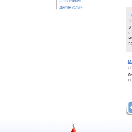
развлечения
Другие услуги
Г
IB
В
с
м
п
М
CD
Ди
ОП