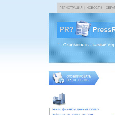
РЕГИСТРАЦИЯ
|
НОВОСТИ
|
ОБРА
“...Скромность - самый ве
Банки, финансы, ценные бумаги