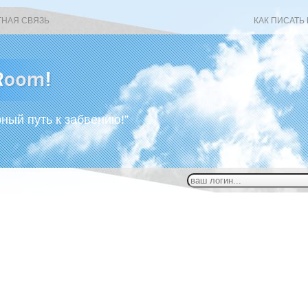
ТНАЯ СВЯЗЬ
КАК ПИСАТЬ
рный путь к забвению!”