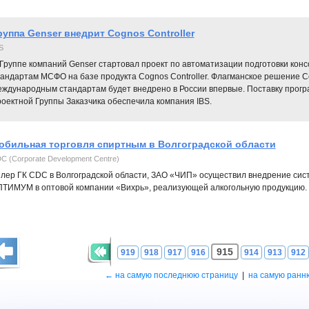
руппа Genser внедрит Cognos Controller
S
 Группе компаний Genser стартовал проект по автоматизации подготовки ко
тандартам МСФО на базе продукта Cognos Controller. Флагманское решение 
еждународным стандартам будет внедрено в России впервые. Поставку прогр
роектной Группы Заказчика обеспечила компания IBS.
обильная торговля спиртным в Волгоградской области
C (Corporate Development Centre)
лер ГК CDC в Волгоградской области, ЗАО «ЧИП» осуществил внедрение сис
ТИМУМ в оптовой компании «Вихрь», реализующей алкогольную продукцию.
915
919
918
917
916
914
913
912
← на самую последнюю страницу
|
на самую ранн