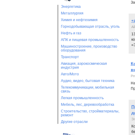
За
Энергетика
Металлургия
Химия и нефтехимия
«
Горнодобывающая отрасль, уголь
Ай
Нефть и газ
13
к
АПК и пищевая промышленность
«
Машиностроение, производство
оборудования
Транспорт
К
Авиация, аэрокосмическая
индустрия
в
Авто/Мото
Pm
Аудио, видео, бытовая техника
На
Телекоммуникации, мобильная
Пр
связь
Легкая промышленность
Мебель, лес, деревообработка
П
Строительство, стройматериалы,
д
ремонт
Э
Другие отрасли
К
б