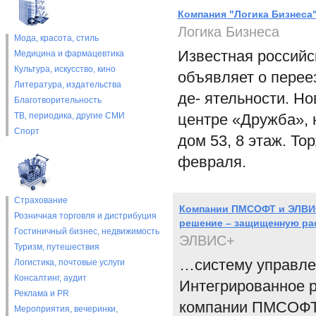
Компания "Логика Бизнеса
Логика Бизнеса
Мода, красота, стиль
Известная российс
Медицина и фармацевтика
Культура, искусство, кино
объявляет о перее
Литература, издательства
де- ятельности. Н
Благотворительность
ТВ, периодика, другие СМИ
центре «Дружба», 
Спорт
дом 53, 8 этаж. То
февраля.
Страхование
Компании ПМСОФТ и ЭЛВИС
Розничная торговля и дистрибуция
решение – защищенную р
Гостиничный бизнес, недвижимость
ЭЛВИС+
Туризм, путешествия
…систему управлен
Логистика, почтовые услуги
Консалтинг, аудит
Интегрированное р
Реклама и PR
компании ПМСОФТ,
Мероприятия, вечеринки,