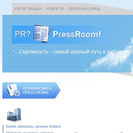
РЕГИСТРАЦИЯ
|
НОВОСТИ
|
ОБРАТНАЯ СВЯЗЬ
“...Скромность - самый верный путь к забвению!
Банки, финансы, ценные бумаги