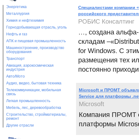
Энергетика
Специалистами компании «
российского представител
Металлургия
РОБИС Консалтинг
Химия и нефтехимия
Горнодобывающая отрасль, уголь
…, cоздана альфа-
Нефть и газ
складам –«Distribu
АПК и пищевая промышленность
Машиностроение, производство
for Windows. С эти
оборудования
размещения тех ил
Транспорт
Авиация, аэрокосмическая
постоянно приходи
индустрия
Авто/Мото
Аудио, видео, бытовая техника
Microsoft и ПРОМТ объяв
Телекоммуникации, мобильная
связь
Service для платформы .ne
Легкая промышленность
Microsoft
Мебель, лес, деревообработка
Компания ПРОМТ о
Строительство, стройматериалы,
ремонт
платформы Microsof
Другие отрасли