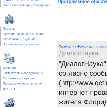
Рейтинги, конкурсы, юбилеи
Программное обесп
Выставки, cеминары, конференции
Персоны
Государство, общество, право
Образование, обучение
Исследования, технологии
Спамер из Флориды пригов
ДиалогНаука
"ДиалогНаука"
Интернет
согласно соо
Компьютеры и оборудование
Системная интеграция
(http://www.qct
Программное обеспепчение
Другие IT
интернет-пров
жителя Флорид