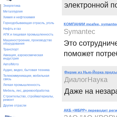
электронной п
Энергетика
Металлургия
Химия и нефтехимия
Горнодобывающая отрасль, уголь
КОМПАНИИ mcafee, symantec,
Нефть и газ
Symantec
АПК и пищевая промышленность
Машиностроение, производство
Это сотруднич
оборудования
Транспорт
поможет потре
Авиация, аэрокосмическая
индустрия
Авто/Мото
Аудио, видео, бытовая техника
Фирме из Нью-Йорка предъ
Телекоммуникации, мобильная
ДиалогНаука
связь
Легкая промышленность
Даже на незар
Мебель, лес, деревообработка
Строительство, стройматериалы,
ремонт
Другие отрасли
АКБ «МБРР» переводит реги