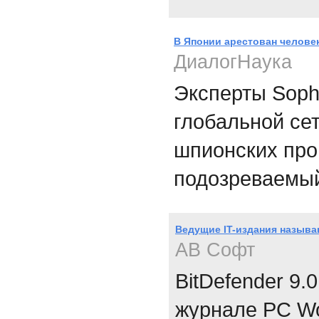
В Японии арестован челове
ДиалогНаука
Эксперты Sopho
глобальной се
шпионских прог
подозреваемый
Ведущие IT-издания называ
АВ Софт
BitDefender 9
журнале PC Wo