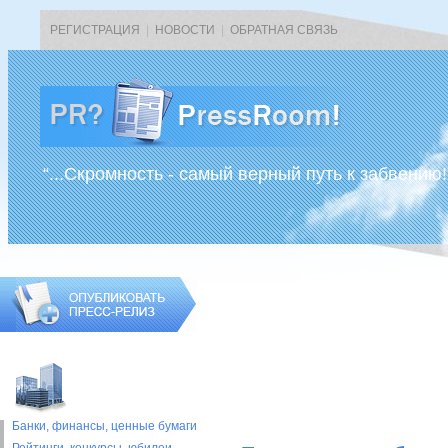
РЕГИСТРАЦИЯ
|
НОВОСТИ
|
ОБРАТНАЯ СВЯЗЬ
“...Скромность - самый верный путь к забвению!
Банки, финансы, ценные бумаги