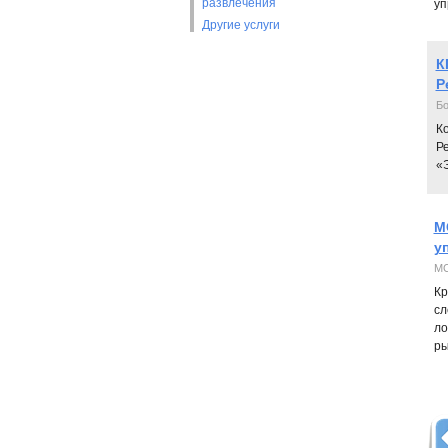
развлечения
уп
Другие услуги
К
Р
Бо
К
Р
«
M
у
MC
Кр
сл
ло
ры