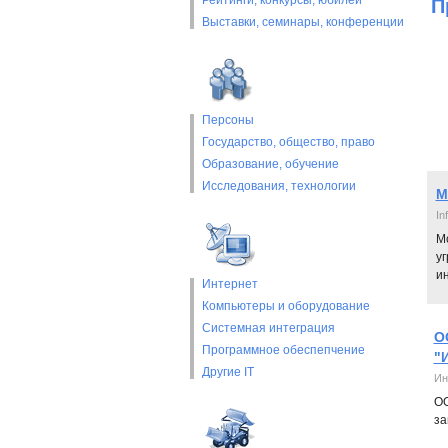
Рейтинги, конкурсы, юбилеи
П
Выставки, cеминары, конференции
Персоны
Государство, общество, право
Образование, обучение
Исследования, технологии
М
In
Мо
у
и
Интернет
Компьютеры и оборудование
Системная интеграция
О
Программное обеспепчение
"
Другие IT
Ин
ОО
за