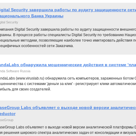
igital Security завершила работы по аудиту защищенности сет
ационального Банка Украины
gital Security
омпания Digital Security завершила работы по аудиту защищенности внешнег
раины. В процессе работы специалисты Digital Security по требованию Нац
пециальные методики, позволяющие наиболее точно имитировать действия п
пецифичных особенностей сети Заказчика.
andaLabs обнаружила мошеннические действия в системе ‘плат
nda Software Russia
ndaLabs (www.viruslab.ru) обнаружила сеть компьютеров, зараженных ботом Cl
шенничества с системами 'деньги за клик' - регистрирует клики автоматическ
ибыль для своих создателей.
aseGroup Labs объявляет о выходе новой версии аналитиче
eductor
seGroup
seGroup Labs объявляет о выходе новой версии аналитической платформы De
ля решения широкого спектра аналитических задач от консолидации и визуа