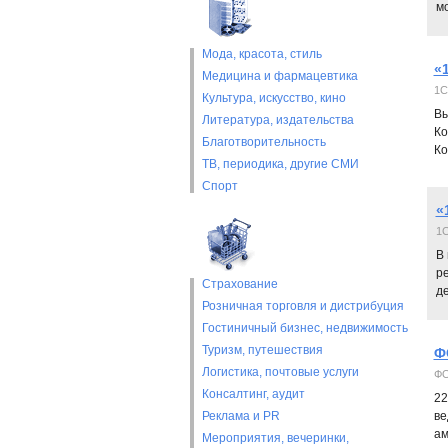
м
Мода, красота, стиль
«
Медицина и фармацевтика
1С
Культура, искусство, кино
Вы
Литература, издательства
Ко
Благотворительность
Ко
ТВ, периодика, другие СМИ
Спорт
«
1C
В
р
Страхование
де
Розничная торговля и дистрибуция
Гостиничный бизнес, недвижимость
Туризм, путешествия
Ф
Логистика, почтовые услуги
ФО
Консалтинг, аудит
22
Реклама и PR
ве
ам
Мероприятия, вечеринки,