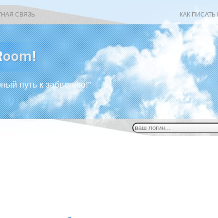
ТНАЯ СВЯЗЬ
КАК ПИСАТЬ
рный путь к забвению!”