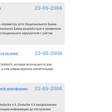
23-05-2006
и
о периметра сети Национального Банка
ионального Банка разработали и применили
отенциального нарушителя с учетом
23-05-2006
а за клик’
ickbot.A, которая используется для
и, и тем самым принося значительную
22-05-2006
ской платформы
ductor 4.4. Deductor 4.4 предназначен
лизации информации до построения