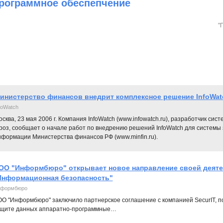
рограммное обеспепчение
"
инистерство финансов внедрит комплексное решение InfoWat
foWatch
сква, 23 мая 2006 г. Компания InfoWatch (www.infowatch.ru), разработчик си
гроз, сообщает о начале работ по внедрению решений InfoWatch для систем
нформации Министерства финансов РФ (www.minfin.ru).
ОО "Информбюро" открывает новое направление своей деяте
Информационная безопасность"
формбюро
О "Информбюро" заключило партнерское соглашение с компанией SecurIT, 
щите данных аппаратно-программные…