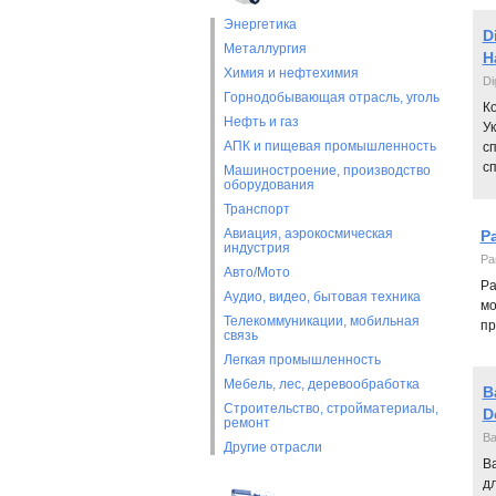
Энергетика
D
Металлургия
Н
Химия и нефтехимия
Di
Горнодобывающая отрасль, уголь
К
Нефть и газ
Ук
АПК и пищевая промышленность
с
с
Машиностроение, производство
оборудования
Транспорт
Авиация, аэрокосмическая
P
индустрия
Pa
Авто/Мото
Pa
Аудио, видео, бытовая техника
мо
Телекоммуникации, мобильная
пр
связь
Легкая промышленность
Мебель, лес, деревообработка
B
Строительство, стройматериалы,
D
ремонт
Ba
Другие отрасли
Ba
д