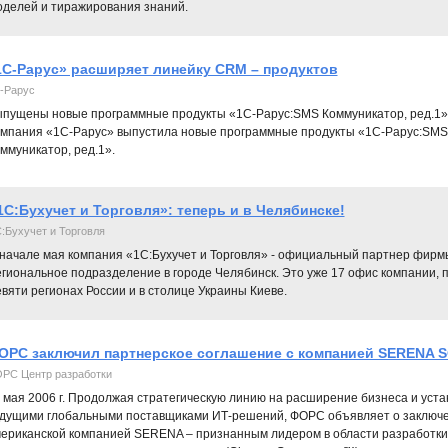
оделей и тиражирования знаний.
1С-Рарус» расширяет линейку CRM – продуктов
-Рарус
пущены новые программные продукты «1С-Рарус:SMS Коммуникатор, ред.1» и
мпания «1С-Рарус» выпустила новые программные продукты «1С-Рарус:SMS 
ммуникатор, ред.1».
1С:Бухучет и Торговля»: теперь и в Челябинске!
:Бухучет и Торговля
 начале мая компания «1С:Бухучет и Торговля» - официальный партнер фирмы
егиональное подразделение в городе Челябинск. Это уже 17 офис компании, 
вяти регионах России и в столице Украины Киеве.
ОРС заключил партнерское соглашение с компанией SERENA
РС Центр разработки
 мая 2006 г. Продолжая стратегическую линию на расширение бизнеса и уста
дущими глобальными поставщиками ИТ-решений, ФОРС объявляет о заключе
ериканской компанией SERENA – признанным лидером в области разработки