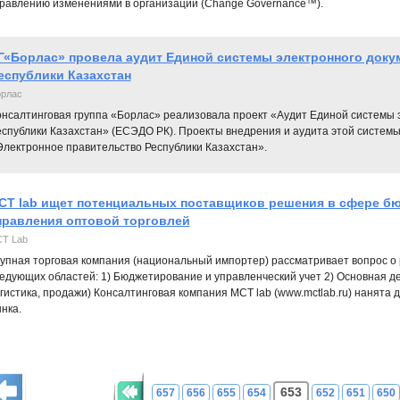
равлению изменениями в организации (Change Governance™).
Г«Борлас» провела аудит Единой системы электронного доку
еспублики Казахстан
рлас
онсалтинговая группа «Борлас» реализовала проект «Аудит Единой системы 
еспублики Казахстан» (ЕСЭДО РК). Проекты внедрения и аудита этой систем
Электронное правительство Республики Казахстан».
CT lab ищет потенциальных поставщиков решения в сфере б
правления оптовой торговлей
T Lab
упная торговая компания (национальный импортер) рассматривает вопрос о
едующих областей: 1) Бюджетирование и управленческий учет 2) Основная де
гистика, продажи) Консалтинговая компания MCT lab (www.mctlab.ru) нанята
нка.
653
657
656
655
654
652
651
650