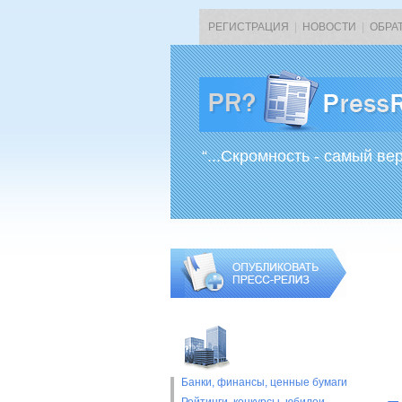
РЕГИСТРАЦИЯ
|
НОВОСТИ
|
ОБРА
“...Скромность - самый ве
Банки, финансы, ценные бумаги