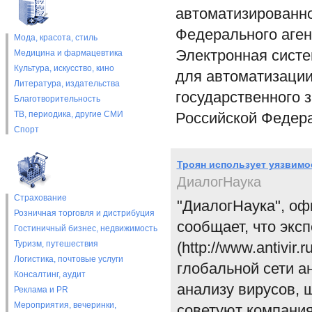
автоматизированно
Федерального аген
Мода, красота, стиль
Электронная систе
Медицина и фармацевтика
Культура, искусство, кино
для автоматизаци
Литература, издательства
государственного 
Благотворительность
ТВ, периодика, другие СМИ
Российской Федера
Спорт
Троян использует уязвимое
ДиалогНаука
Страхование
"ДиалогНаука", оф
Розничная торговля и дистрибуция
сообщает, что эк
Гостиничный бизнес, недвижимость
Туризм, путешествия
(http://www.antivir.
Логистика, почтовые услуги
глобальной сети а
Консалтинг, аудит
анализу вирусов, 
Реклама и PR
Мероприятия, вечеринки,
советуют компания