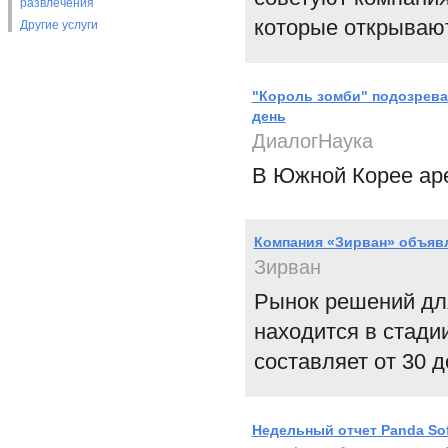
развлечения
которые открывают
Другие услуги
"Король зомби" подозрева
день
ДиалогНаука
В Южной Корее аре
Компания «Зирван» объявл
Зирван
Рынок решений дл
находится в стади
составляет от 30 
Недельный отчет Panda Sof