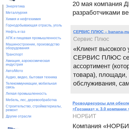
20 мая компания Д
Энергетика
разработчиками ве
Металлургия
Химия и нефтехимия
Горнодобывающая отрасль, уголь
СЕРВИС ПЛЮС – banana-m
Нефть и газ
Сервис Плюс
АПК и пищевая промышленность
Машиностроение, производство
«Клиент высокого 
оборудования
Транспорт
СЕРВИС ПЛЮС сет
Авиация, аэрокосмическая
индустрия
ассортимент (кото
Авто/Мото
товара), площади,
Аудио, видео, бытовая техника
обслуживания, сам
Телекоммуникации, мобильная
связь
Легкая промышленность
Мебель, лес, деревообработка
Росводресурсы для обеспе
Строительство, стройматериалы,
«Госзаказ» v. 3.0 компани
ремонт
НОРБИТ
Другие отрасли
Компания «НОРБИТ