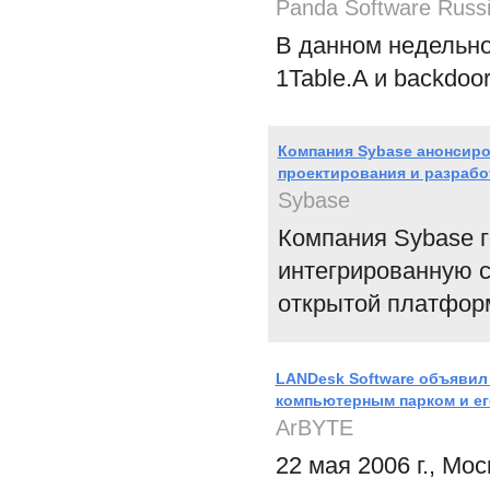
Panda Software Russ
В данном недельно
1Table.A и backdoo
Компания Sybase анонсиро
проектирования и разработ
Sybase
Компания Sybase г
интегрированную с
открытой платформ
LANDesk Software объявил
компьютерным парком и ег
ArBYTE
22 мая 2006 г., М