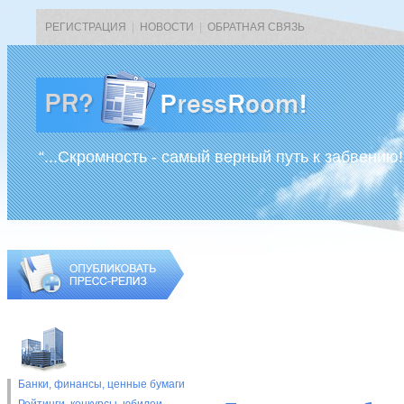
РЕГИСТРАЦИЯ
|
НОВОСТИ
|
ОБРАТНАЯ СВЯЗЬ
“...Скромность - самый верный путь к забвению!
Банки, финансы, ценные бумаги