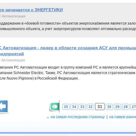
се начинается с ЭНЕРГЕТИКИ
 Автоматизация
оддержание в «боевой готовности» объектов энергоснабжения является зало
ромышленного объекта, а учет энергоресурсов позволяет оптимально расход
С Автоматизация - лидер в области создания АСУ для промы
редприятий
 Автоматизация
мпания РС Автоматизация входит в группу компаний РС и является крупне
мпании Schneider Electric. Также, РС Автоматизация является стратегическим 
сле Nuovo Pignone) в Российской Федерации.
31
35
34
33
32
30
29
28
27
← на самую последнюю страницу
|
на самую ранн