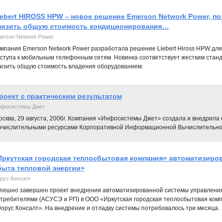
iebert HIROSS HPW – новое решение Emerson Network Power, 
низить общую стоимость кондиционирования…
erson Network Power
мпания Emerson Network Power разработала решение Liebert Hiross HPW для
ступа к мобильным телефонным сетям. Новинка соответствует жестким стан
изить общую стоимость владения оборудованием.
роект с практическим результатом
нфосистемы Джет
осква, 29 августа, 2006г. Компания «Инфосистемы Джет» создала и внедрил
ычислительными ресурсами Корпоративной Информационной Вычислительно
Иркутская городская теплосбытовая компания» автоматизиро
быта тепловой энергии»
рус Консалт
пешно завершен проект внедрения автоматизированной системы управления 
требителями (АСУСЭ и РП) в ООО «Иркутская городская теплосбытовая ком
орус Консалт». На внедрение и отладку системы потребовалось три месяца.