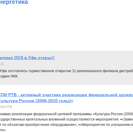
нергетика
илиал OCS в Уфе открыт!
CS
 Уфе состоялось торжественное открытие 11 регионального филиала дистриб
лдинг НКК.
СПИ РТВ - активный участник реализации федеральной целе
Культура России (2006-2010 годы)»
ПИ РТВ
рамках реализации федеральной целевой программы «Культура России (2006-2
сударственных капитальных вложений осуществляются мероприятия: •«Заме
т по объектам приобретения оборудования», •«Мероприятия по улучшению к
ти».