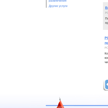
развлечения
Другие услуги
В
РС
П
п
Р
п
РС
Ко
ко
чи