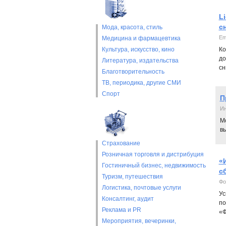
L
с
Мода, красота, стиль
Em
Медицина и фармацевтика
Культура, искусство, кино
Ко
до
Литература, издательства
сн
Благотворительность
ТВ, периодика, другие СМИ
Спорт
П
И
М
в
Страхование
Розничная торговля и дистрибуция
«
Гостиничный бизнес, недвижимость
с
Туризм, путешествия
Фо
Логистика, почтовые услуги
Ус
Консалтинг, аудит
по
Реклама и PR
«Ф
Мероприятия, вечеринки,