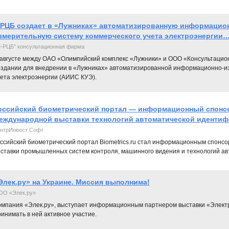
РЦБ создает в «Лужниках» автоматизированную информацио
змерительную систему коммерческого учета электроэнергии
-РЦБ" консультационная фирма
 августе между ОАО «Олимпийский комплекс «Лужники» и ООО «Консультаци
оздании для внедрении в «Лужниках» автоматизированной информационно-и
чета электроэнергии (АИИС КУЭ).
оссийский биометрический портал — информационный спонс
еждународной выставки технологий автоматической идентиф
нтрИнвест Софт
ссийский биометрический портал Biometrics.ru стал информационным спон
ставки промышленных систем контроля, машинного видения и технологий а
Элек.ру» на Украине. Миссия выполнима!
ОО «Элек.ру»
омпания «Элек.ру», выступает информационным партнером выставки «Электро
инимать в ней активное участие.