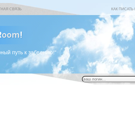
ТНАЯ СВЯЗЬ
КАК ПИСАТЬ
рный путь к забвению!”