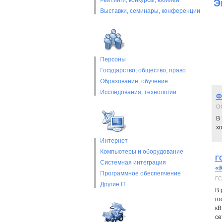
Рейтинги, конкурсы, юбилеи
Э
Выставки, cеминары, конференции
Персоны
Государство, общество, право
Образование, обучение
Исследования, технологии
Ф
O
В
хо
Интернет
Компьютеры и оборудование
Г
Системная интеграция
«
Программное обеспепчение
ГС
Другие IT
В 
го
кВ
се