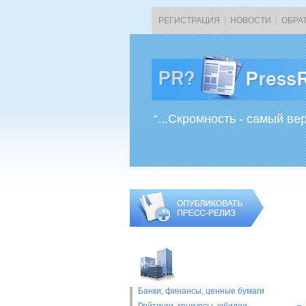
РЕГИСТРАЦИЯ
|
НОВОСТИ
|
ОБРА
“...Скромность - самый ве
Банки, финансы, ценные бумаги