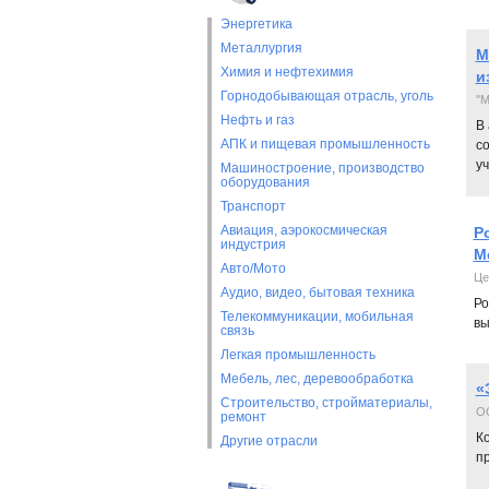
Энергетика
Металлургия
М
Химия и нефтехимия
и
Горнодобывающая отрасль, уголь
"М
Нефть и газ
В
АПК и пищевая промышленность
с
у
Машиностроение, производство
оборудования
Транспорт
Авиация, аэрокосмическая
Р
индустрия
М
Авто/Мото
Це
Аудио, видео, бытовая техника
Ро
Телекоммуникации, мобильная
вы
связь
Легкая промышленность
Мебель, лес, деревообработка
«
Строительство, стройматериалы,
О
ремонт
К
Другие отрасли
пр