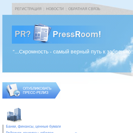
РЕГИСТРАЦИЯ
|
НОВОСТИ
|
ОБРАТНАЯ СВЯЗЬ
“...Скромность - самый верный путь к забвению!
Банки, финансы, ценные бумаги