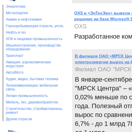
Энергетика
OXS и «ЭнТехЭко» вывели 
Металлургия
решение на базе Microsoft
Химия и нефтехимия
OXS
Горнодобывающая отрасль, уголь
Нефть и газ
Разработанное ко
АПК и пищевая промышленность
Машиностроение, производство
оборудования
Транспорт
В филиале ОАО «МРСК Цент
электроэнергии вырос на 
Авиация, аэрокосмическая
индустрия
Филиал ОАО "МРСК Ц
Авто/Мото
В январе-сентябре
Аудио, видео, бытовая техника
Телекоммуникации, мобильная
"МРСК Центра" – «
связь
0,02% меньше по 
Легкая промышленность
Мебель, лес, деревообработка
года. Полезный отп
Строительство, стройматериалы,
ремонт
вырос по сравнени
Другие отрасли
6,7% - до 1 млрд 7