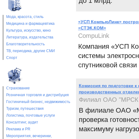
до 1 млрд.
Мода, красота, стиль
«УСП КомпьюЛинк» построи
Медицина и фармацевтика
«СТЭК.КОМ»
Культура, искусство, кино
CompuLink
Литература, издательства
Благотворительность
Компания «УСП Ко
ТВ, периодика, другие СМИ
системы электросн
Спорт
спутниковой связ
Комиссия по подготовке к 
Страхование
производственных отделе
Розничная торговля и дистрибуция
Филиал ОАО "МРСК Ц
Гостиничный бизнес, недвижимость
Туризм, путешествия
В филиале ОАО «М
Логистика, почтовые услуги
проверка готовнос
Консалтинг, аудит
максимуму нагрузо
Реклама и PR
Мероприятия, вечеринки,