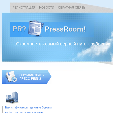
РЕГИСТРАЦИЯ
|
НОВОСТИ
|
ОБРАТНАЯ СВЯЗЬ
“...Скромность - самый верный путь к забвению!
Банки, финансы, ценные бумаги