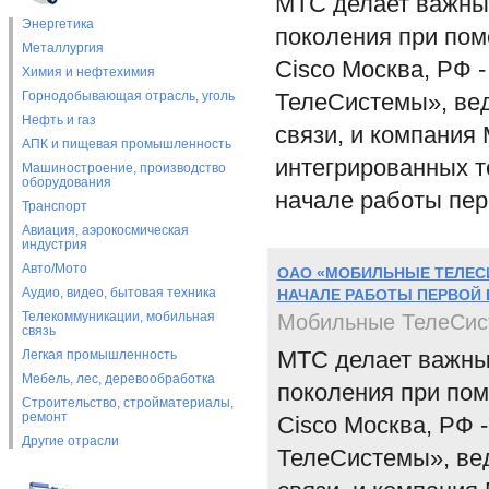
МТС делает важный
Энергетика
поколения при пом
Металлургия
Cisco Москва, РФ 
Химия и нефтехимия
Горнодобывающая отрасль, уголь
ТелеСистемы», ве
Нефть и газ
связи, и компания 
АПК и пищевая промышленность
интегрированных 
Машиностроение, производство
оборудования
начале работы пер
Транспорт
Авиация, аэрокосмическая
индустрия
Авто/Мото
ОАО «МОБИЛЬНЫЕ ТЕЛЕСИ
Аудио, видео, бытовая техника
НАЧАЛЕ РАБОТЫ ПЕРВОЙ В
Телекоммуникации, мобильная
Мобильные ТелеСи
связь
МТС делает важный
Легкая промышленность
Мебель, лес, деревообработка
поколения при пом
Строительство, стройматериалы,
ремонт
Cisco Москва, РФ 
Другие отрасли
ТелеСистемы», ве