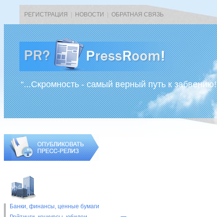
РЕГИСТРАЦИЯ
|
НОВОСТИ
|
ОБРАТНАЯ СВЯЗЬ
“...Скромность - самый верный путь к забвению!
Банки, финансы, ценные бумаги