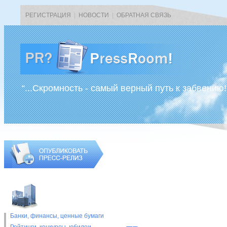
РЕГИСТРАЦИЯ
|
НОВОСТИ
|
ОБРАТНАЯ СВЯЗЬ
“...Скромность - самый верный путь к забвению!
Банки, финансы, ценные бумаги