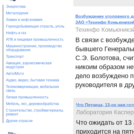
Энергетика
Металлургия
Возбуждение уголовного д
Химия и нефтехимия
ЗАО «Техинфо Комьюникэ
Горнодобывающая отрасль, уголь
Техинфо Комьюникэ
Нефть и газ
В связи с возбужд
АПК и пищевая промышленность
Машиностроение, производство
бывшего Генераль
оборудования
С.Э. Болотова, сч
Транспорт
Авиация, аэрокосмическая
никоим образом не
индустрия
Авто/Мото
дело возбуждено п
Аудио, видео, бытовая техника
руководителя в др
Телекоммуникации, мобильная
связь
Легкая промышленность
Мебель, лес, деревообработка
Что Пятница, 13-ое нам го
Строительство, стройматериалы,
Лаборатория Каспер
ремонт
Другие отрасли
Что ожидать от 13 
приходится на пятн