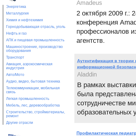
Amadeus
Энергетика
2 октября 2009 г.:
Металлургия
Химия и нефтехимия
конференция Amad
Горнодобывающая отрасль, уголь
профессионалов из
Нефть и газ
агентств.
АПК и пищевая промышленность
Машиностроение, производство
оборудования
Транспорт
Аутентификация в теории и
Авиация, аэрокосмическая
информационной безопасн
индустрия
Aladdin
Авто/Мото
Аудио, видео, бытовая техника
В рамках выставки-
Телекоммуникации, мобильная
связь
была представлена
Легкая промышленность
сотрудничестве ми
Мебель, лес, деревообработка
образовательных 
Строительство, стройматериалы,
ремонт
Другие отрасли
Профилактическая педиатр