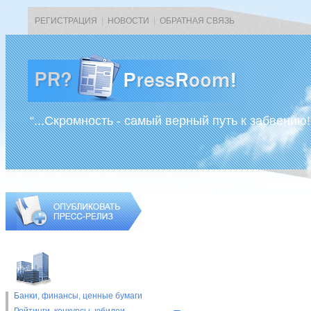
РЕГИСТРАЦИЯ
|
НОВОСТИ
|
ОБРАТНАЯ СВЯЗЬ
“...Скромность - самый верный путь к забвению!
Банки, финансы, ценные бумаги