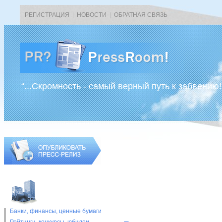
РЕГИСТРАЦИЯ
|
НОВОСТИ
|
ОБРАТНАЯ СВЯЗЬ
“...Скромность - самый верный путь к забвению!
Банки, финансы, ценные бумаги