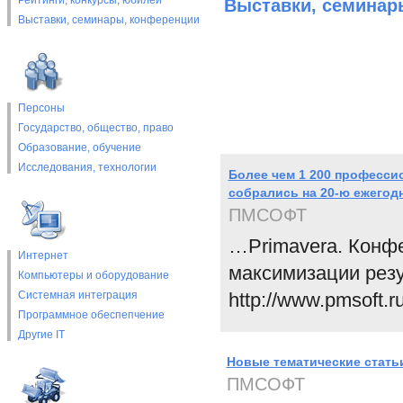
Рейтинги, конкурсы, юбилеи
Выставки, cеминар
Выставки, cеминары, конференции
Персоны
Государство, общество, право
Образование, обучение
Исследования, технологии
Более чем 1 200 професси
собрались на 20-ю ежего
ПМСОФТ
…Primavera. Конф
Интернет
максимизации резу
Компьютеры и оборудование
Системная интеграция
http://www.pmsoft.r
Программное обеспепчение
Другие IT
Новые тематические статьи
ПМСОФТ