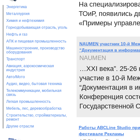
На специализиров
Энергетика
ТОиР, появились д
Металлургия
Химия и нефтехимия
«Примеры управле
Горнодобывающая отрасль, уголь
Нефть и газ
АПК и пищевая промышленность
NAUMEN участник 10-й Ме
Машиностроение, производство
“Документация в информа
оборудования
NAUMEN
Транспорт
Авиация, аэрокосмическая
…XXI века”. 25-26
индустрия
участие в 10-й Ме
Авто/Мото
Аудио, видео, бытовая техника
“Документация в и
Телекоммуникации, мобильная
связь
Конференция состо
Легкая промышленность
Государственной 
Мебель, лес, деревообработка
Строительство, стройматериалы,
ремонт
Другие отрасли
Работы ABCLine Studio пр
фестивале Рекламы