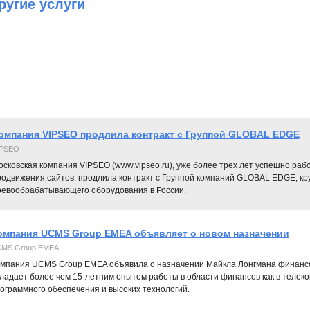
ругие услуги
омпания VIPSEO продлила контракт c Группой GLOBAL EDGE
IPSEO
осковская компания VIPSEO (www.vipseo.ru), уже более трех лет успешно ра
родвижения сайтов, продлила контракт с Группой компаний GLOBAL EDGE, к
ревообрабатывающего оборудования в России.
омпания UCMS Group EMEA объявляет о новом назначении
MS Group EMEA
мпания UCMS Group EMEA объявила о назначении Майкла Лонгмана финансо
ладает более чем 15-летним опытом работы в области финансов как в телеко
ограммного обеспечения и высоких технологий.