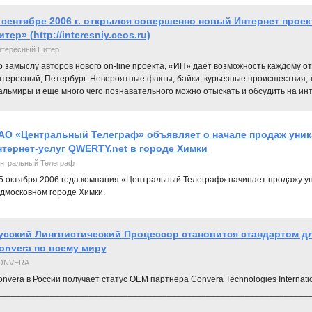
 сентябре 2006 г. открылся совершенно новый Интернет прое
итер» (http://interesniy.ceos.ru)
тересный Питер
 замыслу авторов нового on-line проекта, «ИП» дает возможность каждому о
нтересный, Петербург. Невероятные факты, байки, курьезные происшествия,
льмиры и еще много чего познавательного можно отыскать и обсудить на ин
АО «Центральный Телеграф» объявляет о начале продаж уник
нтернет-услуг QWERTY.net в городе Химки
нтральный Телеграф
5 октября 2006 года компания «Центральный Телеграф» начинает продажу ун
дмосковном городе Химки.
усский Лингвистический Процессор становится стандартом д
onvera по всему миру
ONVERA
nvera в России получает статус ОЕМ партнера Convera Technologies Internatio
_________________________________________________________________