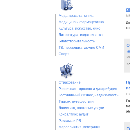
O
Мода, красота, стиль
ME
Медицина и фармацевтика
Дв
хо
Культура, искусство, кино
Литература, издательства
Благотворительность
О
ТВ, периодика, другие СМИ
и
Спорт
M
К
П
Страхование
и
Розничная торговля и дистрибуция
GM
Гостиничный бизнес, недвижимость
Ро
Туризм, путешествия
ме
Логистика, почтовые услуги
об
Консалтинг, аудит
Реклама и PR
Мероприятия, вечеринки,
Г