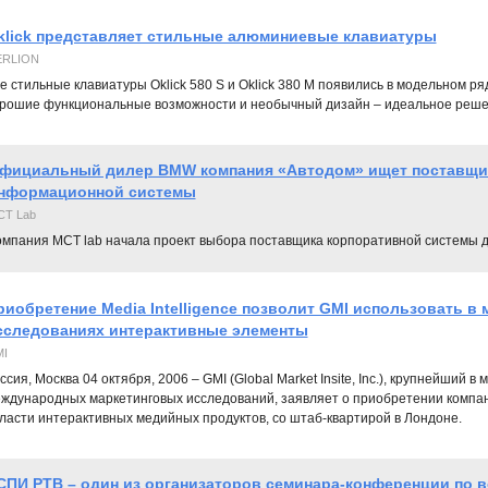
klick представляет стильные алюминиевые клавиатуры
RLION
е стильные клавиатуры Oklick 580 S и Oklick 380 M появились в модельном ря
рошие функциональные возможности и необычный дизайн – идеальное реше
фициальный дилер BMW компания «Автодом» ищет поставщи
нформационной системы
CT Lab
омпания МСТ lab начала проект выбора поставщика корпоративной системы 
риобретение Media Intelligence позволит GMI использовать в
сследованиях интерактивные элементы
I
ссия, Москва 04 октября, 2006 – GMI (Global Market Insite, Inc.), крупнейший
ждународных маркетинговых исследований, заявляет о приобретении компании
ласти интерактивных медийных продуктов, со штаб-квартирой в Лондоне.
СПИ РТВ – один из организаторов семинара-конференции по 