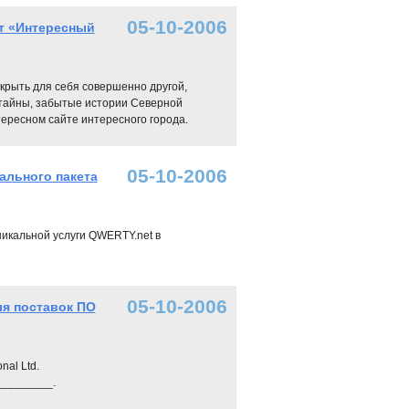
05-10-2006
кт «Интересный
ткрыть для себя совершенно другой,
 тайны, забытые истории Северной
тересном сайте интересного города.
05-10-2006
ального пакета
икальной услуги QWERTY.net в
05-10-2006
ля поставок ПО
nal Ltd.
________.