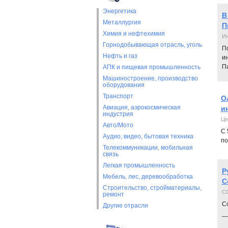
Энергетика
В
Металлургия
П
Химия и нефтехимия
Ин
Горнодобывающая отрасль, уголь
По
Нефть и газ
и
Па
АПК и пищевая промышленность
Машиностроение, производство
оборудования
Транспорт
О
Авиация, аэрокосмическая
и
индустрия
Це
Авто/Мото
С 
Аудио, видео, бытовая техника
по
Телекоммуникации, мобильная
связь
Легкая промышленность
Р
Мебель, лес, деревообработка
C
Строительство, стройматериалы,
C
ремонт
Co
Другие отрасли
_