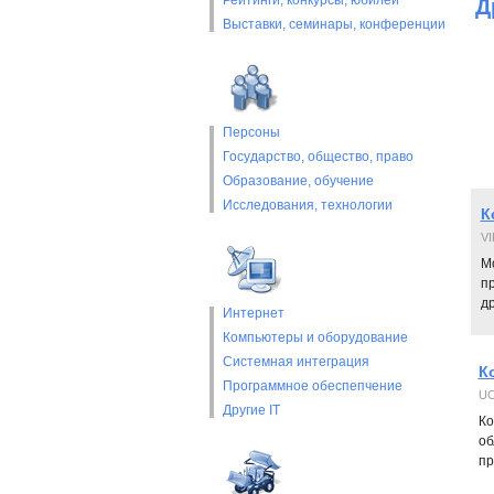
Рейтинги, конкурсы, юбилеи
Д
Выставки, cеминары, конференции
Персоны
Государство, общество, право
Образование, обучение
Исследования, технологии
К
V
М
п
д
Интернет
Компьютеры и оборудование
Системная интеграция
К
Программное обеспепчение
UC
Другие IT
Ко
об
пр