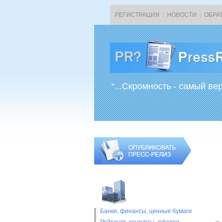
РЕГИСТРАЦИЯ
|
НОВОСТИ
|
ОБРА
“...Скромность - самый ве
Банки, финансы, ценные бумаги