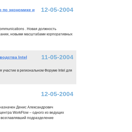
12-05-2004
 по экономике и
mmunications . Новая должность
мпании, новыми масштабами корпоративных
11-05-2004
одства Intel
я участие в региональном Форуме Intel для
12-05-2004
 назначен Денис Александрович
центра WorkFlow – одного из ведущих
 возглавлявший подразделение