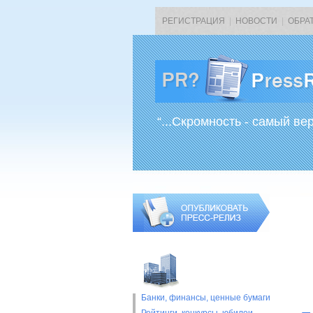
РЕГИСТРАЦИЯ
|
НОВОСТИ
|
ОБРА
“...Скромность - самый ве
Банки, финансы, ценные бумаги