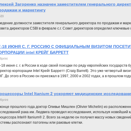
лексей Загоренко назначен заместителем генерального директ
родажам и маркетингу
BI
ведение должности заместителя генерального директора по продажам и мар
вета директоров CSBI в феврале с.г. Совет директоров определил ключевые
7-18 ИЮНЯ С. Г. РОССИЮ С ОФИЦИАЛЬНЫМ ВИЗИТОМ ПОСЕТИ
ОРПОРАЦИИ intel КРЕЙГ БАРРЕТТ
Iprint
-18 июня с. г. в России в ходе своей поездки по ряду европейских государст
ректор корпорации Intel Крейг Барретт (Craig Barrett). Это уже четвертый виз
Г. До этого в Россию он приезжал в 1997, 2000 и 2002 годах, а в прошлом год
роцессоры Intel Itanium 2 ускоряют медицинские исследовани
Iprint
конце прошлого года доктор Оливье Мишлен (Olivier Michelin) из расположен
следований рака им. Людвига проводил исследования, используя новейший кла
оцессора Intel® Itanium® 2. Всего за неделю он получил массу новых сведений
истемы распознают патогены или раковые клетки.