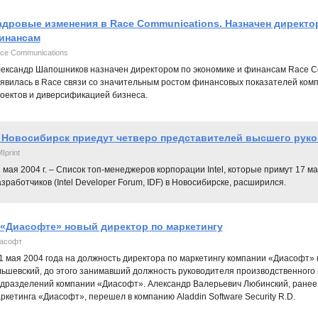
адровые изменения в Race Communications. Назначен директор
инансам
ce Communications
ександр Шапошников назначен директором по экономике и финансам Race Co
явилась в Race связи со значительным ростом финансовых показателей ко
оектов и диверсификацией бизнеса.
 Новосибирск приедут четверо представителей высшего руков
Iprint
 мая 2004 г. – Cписок топ-менеджеров корпорации Intel, которые примут 17 ма
зработчиков (Intel Developer Forum, IDF) в Новосибирске, расширился.
 «Диасофте» новый директор по маркетингу
асофт
1 мая 2004 года на должность директора по маркетингу компании «Диасофт»
ьшевский, до этого занимавший должность руководителя производственного 
дразделений компании «Диасофт». Александр Валерьевич Любинский, ранее
ркетинга «Диасофт», перешел в компанию Aladdin Software Security R.D.