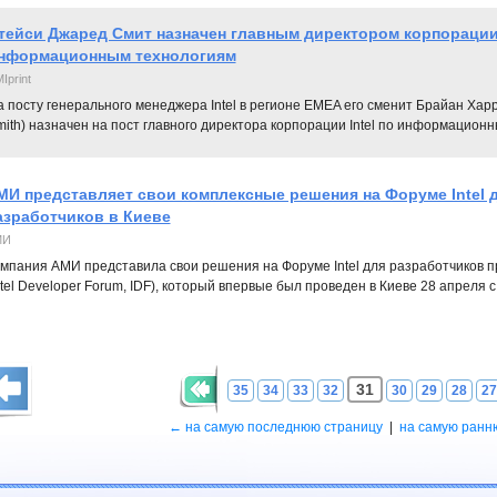
тейси Джаред Смит назначен главным директором корпорации 
нформационным технологиям
Iprint
 посту генерального менеджера Intel в регионе EMEA его сменит Брайан Хар
ith) назначен на пост главного директора корпорации Intel по информацион
МИ представляет свои комплексные решения на Форуме Intel 
азработчиков в Киеве
МИ
мпания АМИ представила свои решения на Форуме Intel для разработчиков 
ntel Developer Forum, IDF), который впервые был проведен в Киеве 28 апреля с.
31
35
34
33
32
30
29
28
27
← на самую последнюю страницу
|
на самую ранн