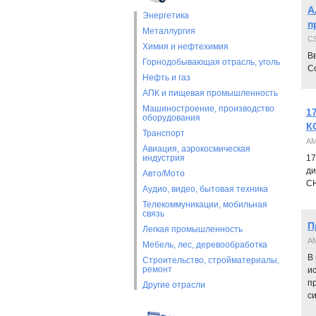
А
Энергетика
п
Металлургия
CS
Химия и нефтехимия
В
Горнодобывающая отрасль, уголь
Со
Нефть и газ
АПК и пищевая промышленность
Машиностроение, производство
1
оборудования
К
Транспорт
AM
Авиация, аэрокосмическая
индустрия
17
ди
Авто/Мото
СН
Аудио, видео, бытовая техника
Телекоммуникации, мобильная
связь
П
Легкая промышленность
AM
Мебель, лес, деревообработка
В 
Строительство, стройматериалы,
ремонт
ис
пр
Другие отрасли
с