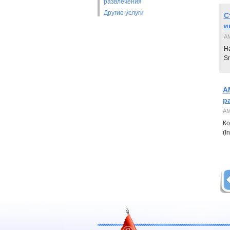
развлечения
Другие услуги
С
и
AM
На
Sm
А
р
А
Ко
(I