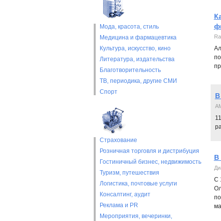
К
ф
Мода, красота, стиль
Ra
Медицина и фармацевтика
Культура, искусство, кино
Ал
по
Литература, издательства
пр
Благотворительность
ТВ, периодика, другие СМИ
Спорт
В
AM
11
ра
Страхование
Розничная торговля и дистрибуция
В
Гостиничный бизнес, недвижимость
Ди
Туризм, путешествия
С 
Логистика, почтовые услуги
Ол
Консалтинг, аудит
по
Реклама и PR
ма
Мероприятия, вечеринки,