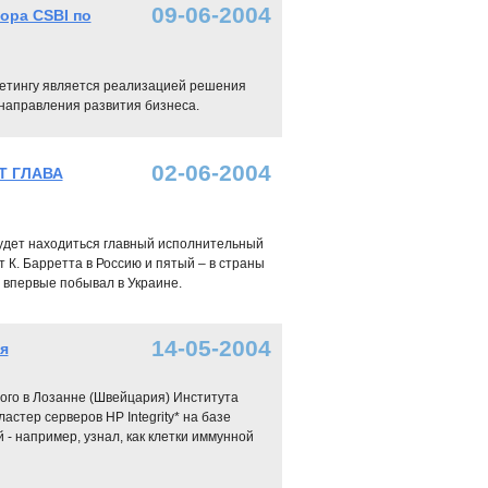
09-06-2004
ора CSBI по
кетингу является реализацией решения
 направления развития бизнеса.
02-06-2004
Т ГЛАВА
в будет находиться главный исполнительный
ит К. Барретта в Россию и пятый – в страны
у впервые побывал в Украине.
14-05-2004
я
ного в Лозанне (Швейцария) Института
стер серверов HP Integrity* на базе
 - например, узнал, как клетки иммунной