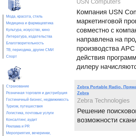
USN Computers
Компания USN Comp
Мода, красота, стиль
маркетинговой пр
Медицина и фармацевтика
совместно с компа
Культура, искусство, кино
Литература, издательства
направлена на пр
Благотворительность
производства АРС 
ТВ, периодика, другие СМИ
действия программ
Спорт
дилеру начисляют
Страхование
Zebra Portable Radio. Пр
Zebra
Розничная торговля и дистрибуция
Zebra Technologies
Гостиничный бизнес, недвижимость
Туризм, путешествия
Решение поисковог
Логистика, почтовые услуги
возможности скани
Консалтинг, аудит
Реклама и PR
Мероприятия, вечеринки,