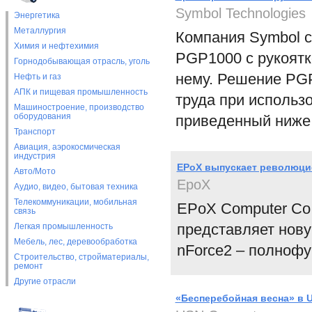
Symbol Technologies
Энергетика
Металлургия
Компания Symbol с
Химия и нефтехимия
PGP1000 с рукоятко
Горнодобывающая отрасль, уголь
нему. Решение PGP
Нефть и газ
АПК и пищевая промышленность
труда при использ
Машиностроение, производство
оборудования
приведенный ниже 
Транспорт
Авиация, аэрокосмическая
индустрия
EPoX выпускает революцио
Авто/Мото
EpoX
Аудио, видео, бытовая техника
Телекоммуникации, мобильная
EPoX Computer Co.,
связь
представляет нову
Легкая промышленность
Мебель, лес, деревообработка
nForce2 – полноф
Строительство, стройматериалы,
ремонт
Другие отрасли
«Бесперебойная весна» в 