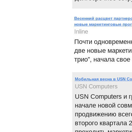
Весенний расцвет партнер
новые маркетинговые про
Inline
Почти одновременн
две новые маркети
трио”, начала свое
Мобильная весна в USN Co
USN Computers
USN Computers и г
начале новой совм
продвижению всего
второго квартала 
проходить маркети