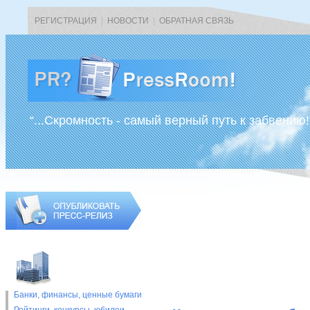
РЕГИСТРАЦИЯ
|
НОВОСТИ
|
ОБРАТНАЯ СВЯЗЬ
“...Скромность - самый верный путь к забвению!
Банки, финансы, ценные бумаги