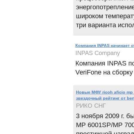
энергопотрепление
широком температу
три варианта исполн
Компания INPAS начинает 
INPAS Company
Компания INPAS п
VeriFone на сборк
Новые МФУ ricoh aficio mp
звездочный рейтинг от bert
РИКО СНГ
3 ноября 2009 г. б
MP 6001SP/MP 700
престижной наград