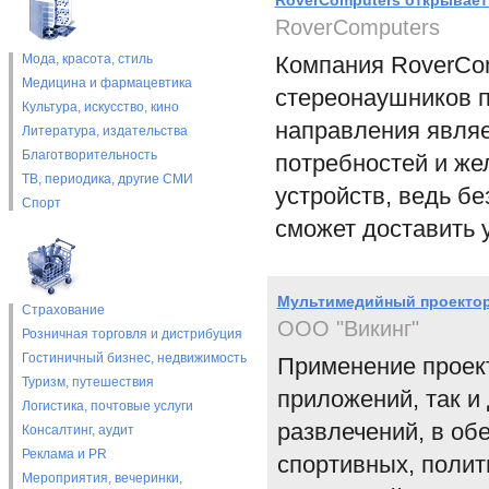
RoverComputers открывает
RoverComputers
Мода, красота, стиль
Компания RoverCom
Медицина и фармацевтика
стереонаушников п
Культура, искусство, кино
направления являе
Литература, издательства
Благотворительность
потребностей и же
ТВ, периодика, другие СМИ
устройств, ведь б
Спорт
сможет доставить 
Мультимедийный проектор
Страхование
ООО "Викинг"
Розничная торговля и дистрибуция
Гостиничный бизнес, недвижимость
Применение проект
Туризм, путешествия
приложений, так и
Логистика, почтовые услуги
развлечений, в о
Консалтинг, аудит
Реклама и PR
спортивных, полит
Мероприятия, вечеринки,