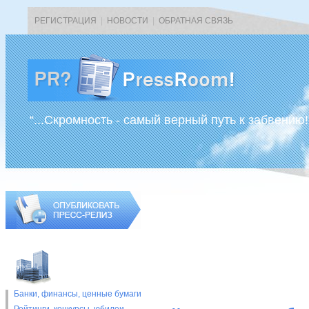
РЕГИСТРАЦИЯ
|
НОВОСТИ
|
ОБРАТНАЯ СВЯЗЬ
“...Скромность - самый верный путь к забвению!
Банки, финансы, ценные бумаги