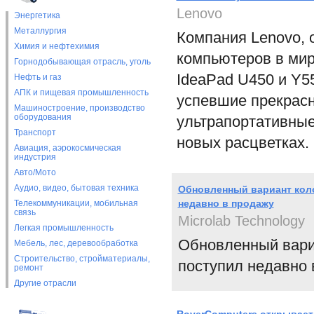
Lenovo
Энергетика
Металлургия
Компания Lenovo, 
Химия и нефтехимия
компьютеров в мир
Горнодобывающая отрасль, уголь
IdeaPad U450 и Y55
Нефть и газ
АПК и пищевая промышленность
успевшие прекрасн
Машиностроение, производство
оборудования
ультрапортативные
Транспорт
новых расцветках.
Авиация, аэрокосмическая
индустрия
Авто/Мото
Аудио, видео, бытовая техника
Обновленный вариант коло
недавно в продажу
Телекоммуникации, мобильная
связь
Microlab Technology
Легкая промышленность
Обновленный вариа
Мебель, лес, деревообработка
Строительство, стройматериалы,
поступил недавно 
ремонт
Другие отрасли