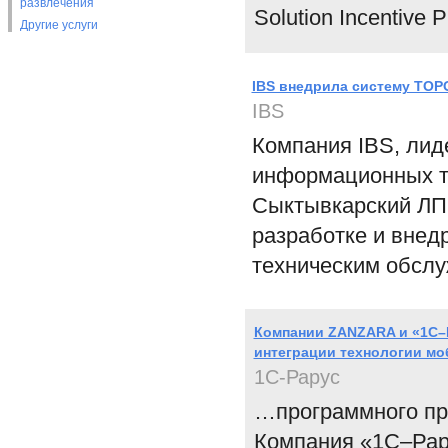
развлечения
Solution Incentive 
Другие услуги
IBS внедрила систему ТОР
IBS
Компания IBS, лид
информационных т
Сыктывкарский ЛП
разработке и внед
техническим обслу
Компании ZANZARA и «1С–
интеграции технологии м
1С-Рарус
…программного пр
Компания «1С–Рар