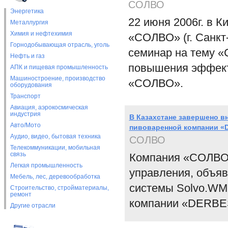
СОЛВО
Энергетика
22 июня 2006г. в К
Металлургия
Химия и нефтехимия
«СОЛВО» (г. Санкт
Горнодобывающая отрасль, уголь
семинар на тему «
Нефть и газ
повышения эффекти
АПК и пищевая промышленность
Машиностроение, производство
«СОЛВО».
оборудования
Транспорт
Авиация, аэрокосмическая
индустрия
В Казахстане завершено в
Авто/Мото
пивоваренной компании «
Аудио, видео, бытовая техника
СОЛВО
Телекоммуникации, мобильная
связь
Компания «СОЛВО»
Легкая промышленность
управления, объяв
Мебель, лес, деревообработка
системы Solvo.WM
Строительство, стройматериалы,
ремонт
компании «DERBE
Другие отрасли