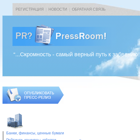
РЕГИСТРАЦИЯ
|
НОВОСТИ
|
ОБРАТНАЯ СВЯЗЬ
“...Скромность - самый верный путь к забвению!
Банки, финансы, ценные бумаги