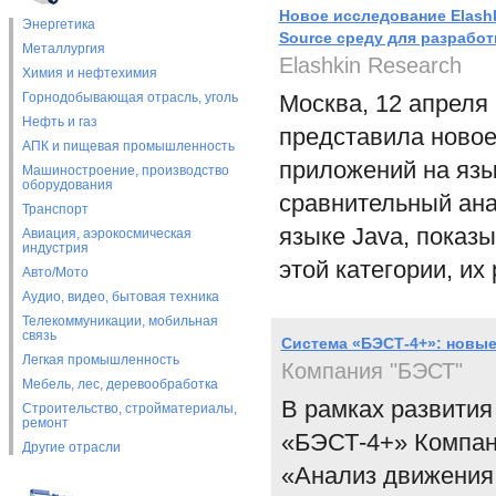
Новое исследование Elash
Энергетика
Source среду для разработ
Металлургия
Elashkin Research
Химия и нефтехимия
Горнодобывающая отрасль, уголь
Москва, 12 апреля 
Нефть и газ
представила новое
АПК и пищевая промышленность
приложений на язы
Машиностроение, производство
оборудования
сравнительный ана
Транспорт
языке Java, показ
Авиация, аэрокосмическая
индустрия
этой категории, их
Авто/Мото
Аудио, видео, бытовая техника
Телекоммуникации, мобильная
связь
Система «БЭСТ-4+»: новые
Легкая промышленность
Компания "БЭСТ"
Мебель, лес, деревообработка
В рамках развития
Строительство, стройматериалы,
ремонт
«БЭСТ-4+» Компан
Другие отрасли
«Анализ движения 