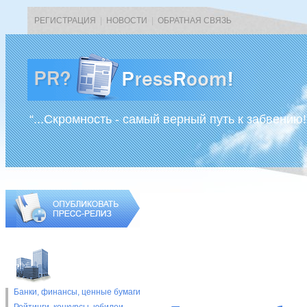
РЕГИСТРАЦИЯ
|
НОВОСТИ
|
ОБРАТНАЯ СВЯЗЬ
“...Скромность - самый верный путь к забвению!
Банки, финансы, ценные бумаги