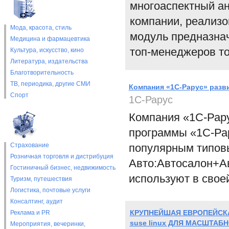
многоаспектный ан
компании, реализ
Мода, красота, стиль
модуль предназна
Медицина и фармацевтика
топ-менеджеров то
Культура, искусство, кино
Литература, издательства
Благотворительность
ТВ, периодика, другие СМИ
Компания «1С-Рарус» разв
Спорт
1С-Рарус
Компания «1С-Рар
программы «1С-Ра
Страхование
популярным типов
Розничная торговля и дистрибуция
Авто:Автосалон+Ав
Гостиничный бизнес, недвижимость
используют в свое
Туризм, путешествия
Логистика, почтовые услуги
Консалтинг, аудит
КРУПНЕЙШАЯ ЕВРОПЕЙСК
Реклама и PR
suse linux ДЛЯ МАСШТА
Мероприятия, вечеринки,