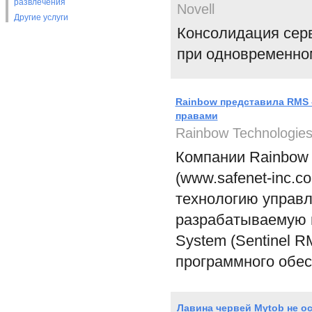
развлечения
Novell
Другие услуги
Консолидация серв
при одновременно
Rainbow представила RMS
правами
Rainbow Technologie
Компании Rainbow T
(www.safenet-inc.
технологию управ
разрабатываемую н
System (Sentinel 
программного обес
Лавина червей Mytob не о