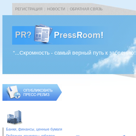
РЕГИСТРАЦИЯ
|
НОВОСТИ
|
ОБРАТНАЯ СВЯЗЬ
“...Скромность - самый верный путь к забвению!
Банки, финансы, ценные бумаги