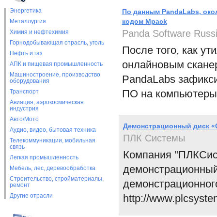
Энергетика
По данным PandaLabs, око
кодом Mpack
Металлургия
Panda Software Russ
Химия и нефтехимия
Горнодобывающая отрасль, уголь
После того, как у
Нефть и газ
онлайновым сканеро
АПК и пищевая промышленность
Машиностроение, производство
PandaLabs зафикси
оборудования
ПО на компьютеры 
Транспорт
Авиация, аэрокосмическая
индустрия
Авто/Мото
Демонстрационный диск «
Аудио, видео, бытовая техника
ПЛК Системы
Телекоммуникации, мобильная
связь
Компания "ПЛКСис
Легкая промышленность
демонстрационный
Мебель, лес, деревообработка
Строительство, стройматериалы,
демонстрационног
ремонт
Другие отрасли
http://www.plcsystem