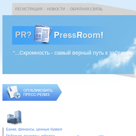
РЕГИСТРАЦИЯ
|
НОВОСТИ
|
ОБРАТНАЯ СВЯЗЬ
“...Скромность - самый верный путь к забвению!
Банки, финансы, ценные бумаги