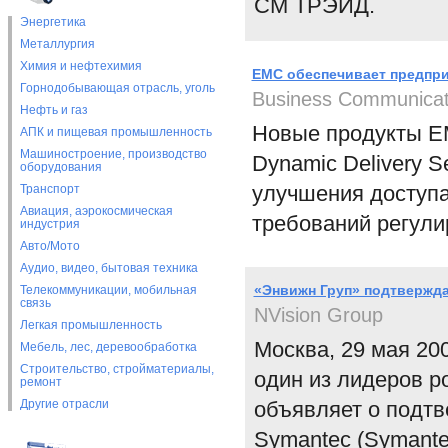
СМ ТРЭЙД.
Энергетика
Металлургия
Химия и нефтехимия
EMC обеспечивает предпри
Горнодобывающая отрасль, уголь
Business Communicat
Нефть и газ
Новые продукты E
АПК и пищевая промышленность
Машиностроение, производство
Dynamic Delivery 
оборудования
улучшения доступа
Транспорт
Авиация, аэрокосмическая
требований регули
индустрия
Авто/Мото
Аудио, видео, бытовая техника
«Энвижн Груп» подтвержда
Телекоммуникации, мобильная
связь
NVision Group
Легкая промышленность
Москва, 29 мая 200
Мебель, лес, деревообработка
Строительство, стройматериалы,
один из лидеров ро
ремонт
Другие отрасли
объявляет о подтв
Symantec (Symantec